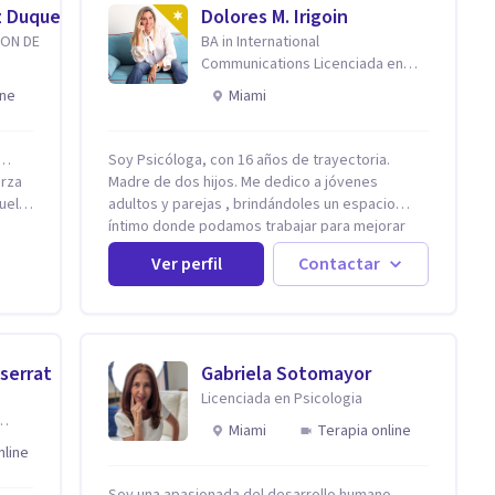
z Duque
Dolores M. Irigoin
ION DE
BA in International
Communications Licenciada en
Psicologia Filosofia China en
ine
Miami
Harvard
r…
Soy Psicóloga, con 16 años de trayectoria.
erza
Madre de dos hijos. Me dedico a jóvenes
uelta
adultos y parejas , brindándoles un espacio
íntimo donde podamos trabajar para mejorar
con
todos los aspectos de sus vidas. Conozco
Ver perfil
Contactar
primero a los padres, en el caso de niños u
adas
adolescentes, para luego seguir la terapia con
baja
sus hijos, apuntalándolos en su futuro personal,
s
universitario y profesional, siempre
conteniendo paralelamente a los padres y
serrat
Gabriela Sotomayor
sos
brindándoles un espacio de seguridad. Hago
Licenciada en Psicologia
terapia de pareja y adultos con método
 el
integrativo. Más información en: intherapy.today
Miami
Terapia online
nline
Soy una apasionada del desarrollo humano.