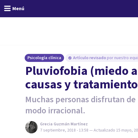
Menú
Psicología clínica
Artículo revisado
por nuestro equi
Pluviofobia (miedo a 
causas y tratamiento
Muchas personas disfrutan de l
modo irracional.
Grecia Guzmán Martínez
7 septiembre, 2018 - 13:58
— Actualizado
15 mayo, 20