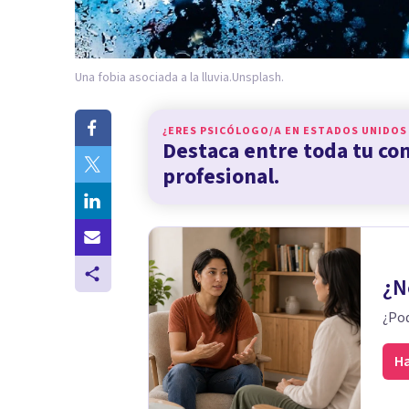
Una fobia asociada a la lluvia.
Unsplash.
¿ERES PSICÓLOGO/A EN
ESTADOS UNIDOS
Destaca entre toda tu c
profesional.
¿N
¿Pod
Ha