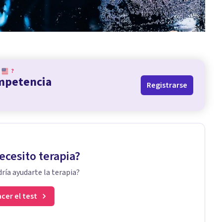
?
ompetencia
Registrarse
ecesito terapia?
ría ayudarte la terapia?
cer el test