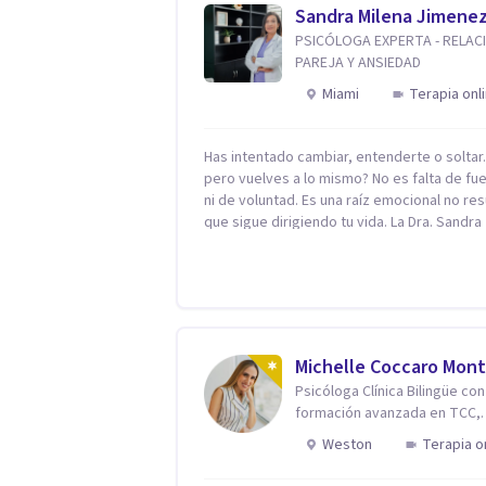
Sandra Milena Jimene
PSICÓLOGA EXPERTA - RELAC
PAREJA Y ANSIEDAD
Miami
Terapia onl
Has intentado cambiar, entenderte o solta
pero vuelves a lo mismo? No es falta de fu
ni de voluntad. Es una raíz emocional no res
que sigue dirigiendo tu vida. La Dra. Sandra
Milena Jiménez Duque es psicóloga clínica 
más de 10 años de experiencia, reconocida
como una de las profesionales más destac
en el abordaje profundo de la ansiedad, la 
autoestima, la dependencia emocional y lo
conflictos de pareja. Ha trabajado con pacientes
Michelle Coccaro Mont
en diferentes países, acompañando proce
Psicóloga Clínica Bilingüe con
complejos. Su enfoque terapéutico se
formación avanzada en TCC,
diferencia por una premisa clara: no trabaja
Neurociencias e Inteligencia
síntoma, trabaja la raíz que lo origina. Su
Weston
Terapia o
Emocional.
metodología interviene en tres niveles:
regulación del sistema emocional,