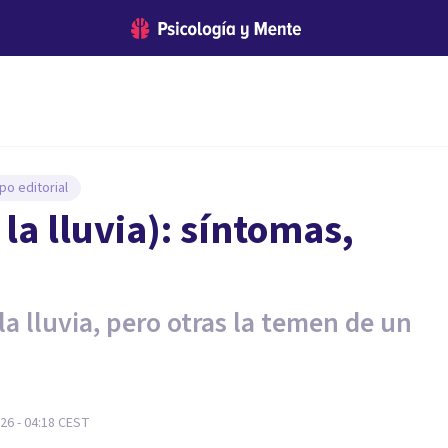
po editorial
la lluvia): síntomas,
a lluvia, pero otras la temen de un
26 - 04:18
CEST