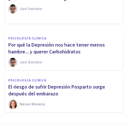
hasta dos años, según un
Javi Soriano
estudio
Javi Soriano
PSICOLOGÍA CLÍNICA
Por qué la Depresión nos hace tener menos
hambre... y querer Carbohidratos
Javi Soriano
PSICOLOGÍA CLÍNICA
El riesgo de sufrir Depresión Posparto surge
después del embarazo
Nerea Moreno