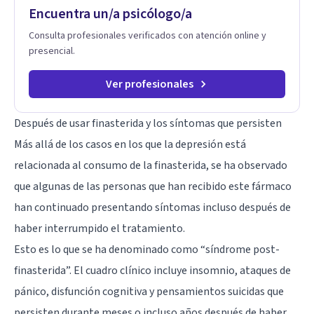
combinamos profundidad emocional con una mirada práctica
Encuentra un/a psicólogo/a
sobre tu vida diaria.
Consulta profesionales verificados con atención online y
presencial.
Ver profesionales
Después de usar finasterida y los síntomas que persisten
Más allá de los casos en los que la depresión está
relacionada al consumo de la finasterida, se ha observado
que algunas de las personas que han recibido este fármaco
han continuado presentando síntomas incluso después de
haber interrumpido el tratamiento.
Esto es lo que se ha denominado como “síndrome post-
finasterida”. El cuadro clínico incluye insomnio, ataques de
pánico, disfunción cognitiva y pensamientos suicidas que
persisten durante meses o incluso años después de haber