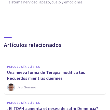
sistema nervioso, apego, duelo y emociones.
PSICOLOGÍA CLÍNICA
La estimulación del nervio
vago puede ayudar a proteger
de los traumas, según un
Artículos relacionados
estudio
Javi Soriano
PSICOLOGÍA CLÍNICA
Una nueva forma de Terapia modifica tus
Recuerdos mientras duermes
Javi Soriano
PSICOFARMACOLOGÍA
Los efectos anti-depresión de
PSICOLOGÍA CLÍNICA
la psilocibina pueden durar
¿El TDAH aumenta el riesgo de sufrir Demencia?