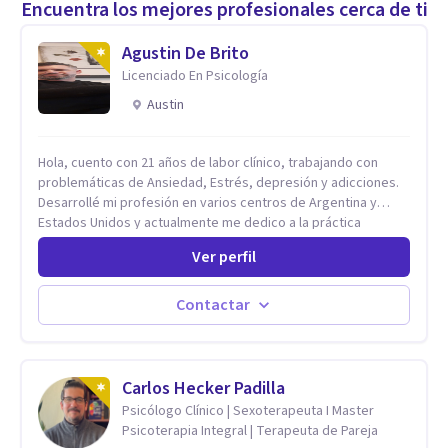
Encuentra los mejores profesionales cerca de ti
Agustin De Brito
Licenciado En Psicología
Austin
Hola, cuento con 21 años de labor clínico, trabajando con
problemáticas de Ansiedad, Estrés, depresión y adicciones.
Desarrollé mi profesión en varios centros de Argentina y
Estados Unidos y actualmente me dedico a la práctica
privada. Utilizo terapias cognitivas conductuales basadas en
Ver perfil
evidencia científica con comprobados resultados. Los
objetivos terapéuticos están centrados en brindar
herramientas concretas para el cambio, que permitan
Contactar
desarrollar nuevas habilidades y estrategias basadas en la
salud y calidad de vida.
Carlos Hecker Padilla
Psicólogo Clínico | Sexoterapeuta I Master
Psicoterapia Integral | Terapeuta de Pareja