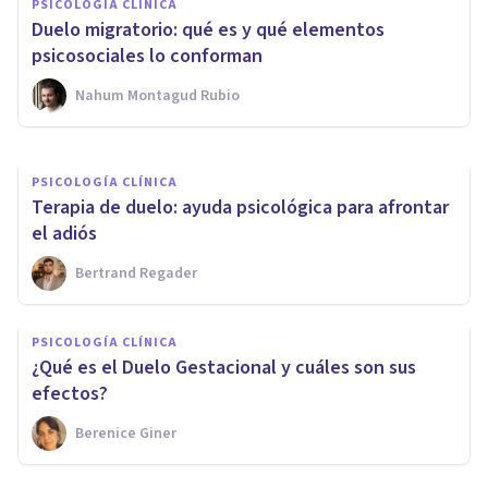
PSICOLOGÍA CLÍNICA
El duelo en tiempos de
Duelo migratorio: qué es y qué elementos
pandemia
psicosociales lo conforman
Nahum Montagud Rubio
Guillermo Orozco
PSICOLOGÍA CLÍNICA
Terapia de duelo: ayuda psicológica para afrontar
el adiós
Bertrand Regader
PSICOLOGÍA CLÍNICA
¿Qué es el Duelo Gestacional y cuáles son sus
efectos?
Berenice Giner