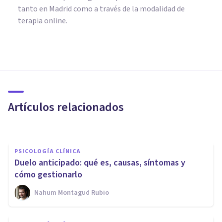
tanto en Madrid como a través de la modalidad de
terapia online.
PSICOLOGÍA CLÍNICA
​Duelo traumático: definición,
síntomas y cómo superarlo
Artículos relacionados
Centro Psicológico Cepsim
PSICOLOGÍA CLÍNICA
Duelo anticipado: qué es, causas, síntomas y
cómo gestionarlo
Nahum Montagud Rubio
PSICOLOGÍA CLÍNICA