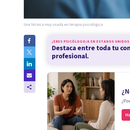
Una técnica muy usada en terapia psicológica.
¿ERES PSICÓLOGO/A EN
ESTADOS UNIDOS
Destaca entre toda tu c
profesional.
¿N
¿Pod
Ha