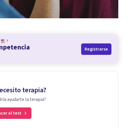
?
ompetencia
Registrarse
ecesito terapia?
ría ayudarte la terapia?
cer el test