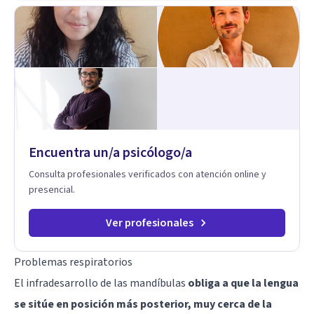
respiración neurodinámica, integrando actualmente la
Psicología Analítica Junguiana. Mi abordaje también incorpora
perspectivas interculturales, ecopsicología y el trabajo
simbólico con el inconsciente, entendiendo que cada
proceso terapéutico es único y requiere una mirada
personalizada.
Encuentra un/a psicólogo/a
Consulta profesionales verificados con atención online y
presencial.
Ver profesionales
Problemas respiratorios
El infradesarrollo de las mandíbulas
obliga a que la lengua
se sitúe en posición más posterior, muy cerca de la