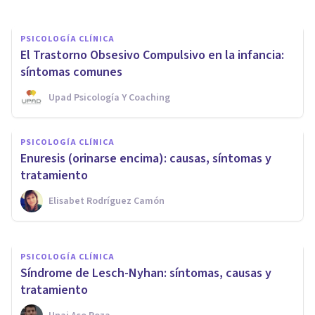
PSICOLOGÍA CLÍNICA
El Trastorno Obsesivo Compulsivo en la infancia:
síntomas comunes
Upad Psicología Y Coaching
PSICOLOGÍA CLÍNICA
PSICOLOGÍA CLÍNICA
Enfermedad de Canavan:
Enuresis (orinarse encima): causas, síntomas y
síntomas, causas y tratamiento
tratamiento
Elisabet Rodríguez Camón
Arturo Torres
PSICOLOGÍA CLÍNICA
Síndrome de Lesch-Nyhan: síntomas, causas y
tratamiento