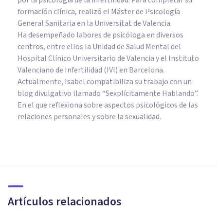
formación clínica, realizó el Máster de Psicología
General Sanitaria en la Universitat de Valencia.
Ha desempeñado labores de psicóloga en diversos
centros, entre ellos la Unidad de Salud Mental del
Hospital Clínico Universitario de Valencia y el Instituto
Valenciano de Infertilidad (IVI) en Barcelona.
Actualmente, Isabel compatibiliza su trabajo con un
blog divulgativo llamado “Sexplícitamente Hablando”.
En el que reflexiona sobre aspectos psicológicos de las
relaciones personales y sobre la sexualidad.
PSICOLOGÍA CLÍNICA
Síndrome de Williams:
síntomas, causas y tratamiento
Artículos relacionados
Isabel Rovira Salvador