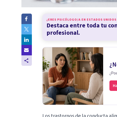
¿ERES PSICÓLOGO/A EN
ESTADOS UNIDOS
Destaca entre toda tu c
profesional.
¿N
¿Pod
Ha
Los
trastornos de la conducta ali