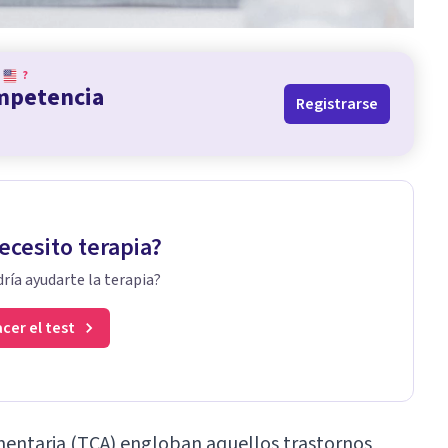
?
ompetencia
Registrarse
ecesito terapia?
ría ayudarte la terapia?
cer el test
mentaria (TCA)
engloban aquellos trastornos