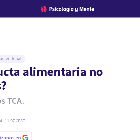
po editorial
ucta alimentaria no
s?
os TCA.
 - 11:07
CEST
rízanos en