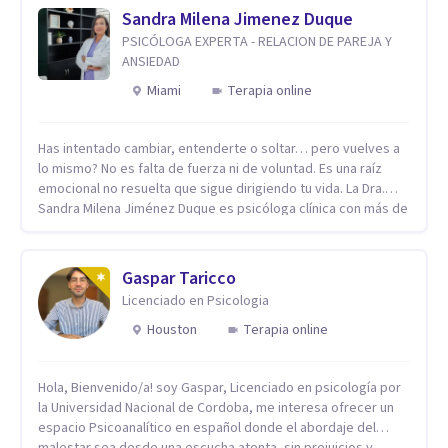
Sandra Milena Jimenez Duque
PSICÓLOGA EXPERTA - RELACION DE PAREJA Y
ANSIEDAD
Miami
Terapia online
Has intentado cambiar, entenderte o soltar… pero vuelves a
lo mismo? No es falta de fuerza ni de voluntad. Es una raíz
emocional no resuelta que sigue dirigiendo tu vida. La Dra.
Sandra Milena Jiménez Duque es psicóloga clínica con más de
10 años de experiencia, reconocida como una de las
profesionales más destacadas en el abordaje profundo de la
ansiedad, la baja autoestima, la dependencia emocional y los
Gaspar Taricco
conflictos de pareja. Ha trabajado con pacientes en
Licenciado en Psicologia
diferentes países, acompañando procesos complejos. Su
enfoque terapéutico se diferencia por una premisa clara: no
Houston
Terapia online
trabaja el síntoma, trabaja la raíz que lo origina. Su
metodología interviene en tres niveles: regulación del
Hola, Bienvenido/a! soy Gaspar, Licenciado en psicología por
sistema emocional, reprocesamiento de heridas de la
la Universidad Nacional de Cordoba, me interesa ofrecer un
infancia y reestructuración cognitiva profunda, permitiendo
espacio Psicoanalítico en español donde el abordaje del
transformar patrones, emociones y decisiones desde su
malestar sea desde una escucha atenta, sin prejuicios y