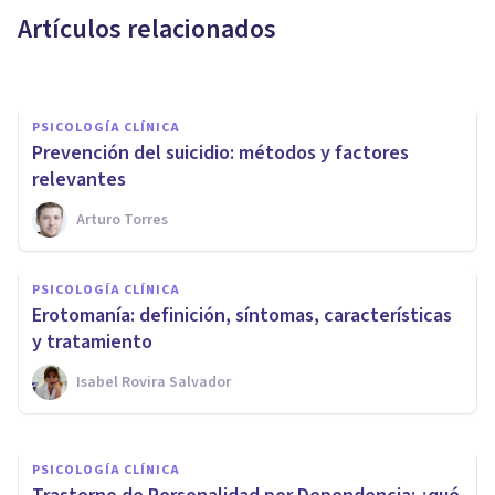
Artículos relacionados
Jonathan García-Allen
PSICOLOGÍA CLÍNICA
Prevención del suicidio: métodos y factores
relevantes
Arturo Torres
PSICOLOGÍA CLÍNICA
Inventario Clínico Multiaxial
PSICOLOGÍA CLÍNICA
de Millon: cómo funciona y qué
Erotomanía: definición, síntomas, características
contiene
y tratamiento
Isabel Rovira Salvador
Laura Ruiz Mitjana
PSICOLOGÍA CLÍNICA