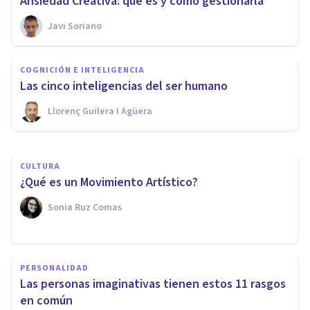
Ansiedad Creativa: qué es y cómo gestionarla
Javi Soriano
FRASES Y REFLEXIONES
Las 125 frases más famosas de
COGNICIÓN E INTELIGENCIA
la historia de la humanidad
Las cinco inteligencias del ser humano
Llorenç Guilera I Agüera
Juan Armando Corbin
CULTURA
¿Qué es un Movimiento Artístico?
Sonia Ruz Comas
PERSONALIDAD
​Las personas imaginativas tienen estos 11 rasgos
en común