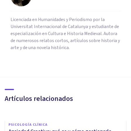
Licenciada en Humanidades y Periodismo por la
Universitat Internacional de Catalunya y estudiante de
especialización en Cultura e Historia Medieval. Autora
de numerosos relatos cortos, artículos sobre historia y
arte y de una novela histórica.
CULTURA
Los 14 hechos históricos del
Perú más importantes
(explicados)
Artículos relacionados
Nahum Montagud Rubio
PSICOLOGÍA CLÍNICA