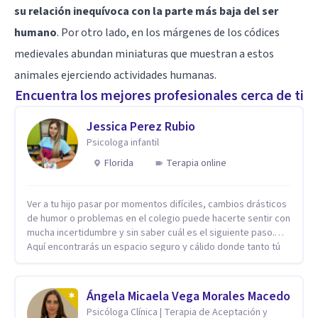
su relación inequívoca con la parte más baja del ser
humano
. Por otro lado, en los márgenes de los códices
medievales abundan miniaturas que muestran a estos
animales ejerciendo actividades humanas.
Encuentra los mejores profesionales cerca de ti
Jessica Perez Rubio
Psicologa infantil
Florida
Terapia online
Ver a tu hijo pasar por momentos difíciles, cambios drásticos
de humor o problemas en el colegio puede hacerte sentir con
mucha incertidumbre y sin saber cuál es el siguiente paso.
Aquí encontrarás un espacio seguro y cálido donde tanto tú
como tus hijos se sentirán realmente escuchados,
comprendidos y apoyados para recuperar la tranquilidad en
casa. Me especializo en guiar a familias a través de
Ángela Micaela Vega Morales Macedo
herramientas prácticas y dinámicas adaptadas a la edad de
Psicóloga Clínica | Terapia de Aceptación y