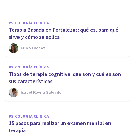
Arturo Torres
PSICOLOGÍA CLÍNICA
Terapia Basada en Fortalezas: qué es, para qué
sirve y cómo se aplica
Erin Sánchez
PSICOLOGÍA CLÍNICA
Historia de la terapia familiar:
PSICOLOGÍA CLÍNICA
sus etapas de desarrollo y
Tipos de terapia cognitiva: qué son y cuáles son
autores
sus características
Isabel Rovira Salvador
Grecia Guzmán Martínez
PSICOLOGÍA CLÍNICA
15 pasos para realizar un examen mental en
terapia