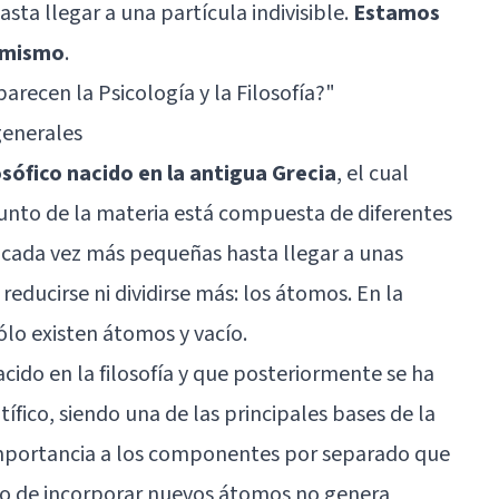
ta llegar a una partícula indivisible.
Estamos
tomismo
.
arecen la Psicología y la Filosofía?
"
generales
sófico nacido en la antigua Grecia
, el cual
njunto de la materia está compuesta de diferentes
 cada vez más pequeñas hasta llegar a unas
educirse ni dividirse más: los átomos. En la
ólo existen átomos y vacío.
ido en la filosofía y que posteriormente se ha
ífico, siendo una de las principales bases de la
mportancia a los componentes por separado que
ho de incorporar nuevos átomos no genera