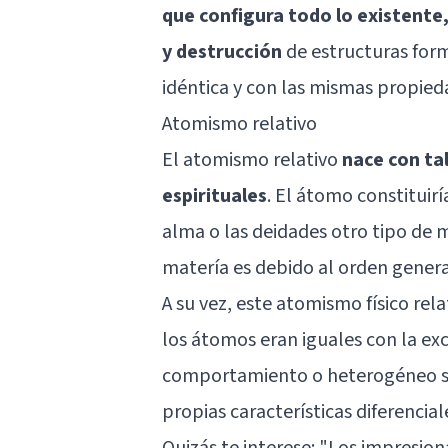
que configura todo lo existente
y destrucción
de estructuras for
idéntica y con las mismas propied
Atomismo relativo
El atomismo relativo
nace con tal
espirituales
. El átomo constituir
alma o las deidades otro tipo de m
matería es debido al orden genera
A su vez, este atomismo físico re
los átomos eran iguales con la ex
comportamiento o heterogéneo si 
propias características diferencial
Quizás te interese: "
Los impresion