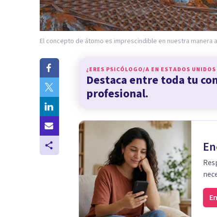
El concepto de átomo es imprescindible en nuestra manera ac
¿ERES PSICÓLOGO/A EN
ESTADOS UNIDOS
Destaca entre toda tu c
profesional.
En
Resp
nece
En