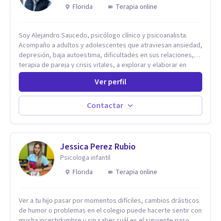
Florida
Terapia online
Soy Alejandro Saucedo, psicólogo clínico y psicoanalista.
Acompaño a adultos y adolescentes que atraviesan ansiedad,
depresión, baja autoestima, dificultades en sus relaciones,
terapia de pareja y crisis vitales, a explorar y elaborar en
profundidad los conflictos internos que generan malestar en
Ver perfil
su presente. A través del proceso psicoanalítico de
autoconocimiento y análisis, es posible acceder a las
historias personales, elaborar las experiencias del pasado y
Contactar
resignificarlas, liberando su influencia para construir un futuro
con mayor libertad y autenticidad. La terapia psicoanalítica
crea un espacio de verbalización libre y sin filtros. A través de
esta conversación abierta y del trabajo analítico conjunto, se
Jessica Perez Rubio
exploran las vivencias que aún condicionan el presente, se les
Psicologa infantil
otorga un nuevo sentido y se transforma su impacto
Florida
Terapia online
emocional. De esta forma, los pacientes logran mayor
claridad sobre sí mismos, reducen significativamente su
sufrimiento y alcanzan cambios profundos y duraderos en su
Ver a tu hijo pasar por momentos difíciles, cambios drásticos
vida y relaciones personales.
de humor o problemas en el colegio puede hacerte sentir con
mucha incertidumbre y sin saber cuál es el siguiente paso.