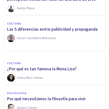
Genís Plana
CULTURA
CULTURA
Las 30 mejores webs de cine
Las 5 diferencias entre publicidad y propaganda
para ver películas gratis
Oscar Castillero Mimenza
Juan Armando Corbin
CULTURA
¿Por qué es tan famosa la Mona Lisa?
Sonia Ruz Comas
PSICOLOGÍA
​Por qué necesitamos la filosofía para vivir
Arturo Torres