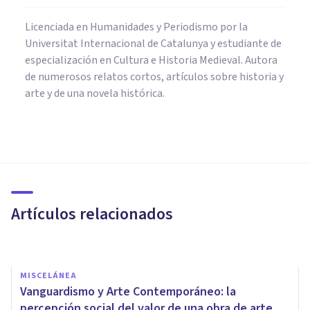
Licenciada en Humanidades y Periodismo por la
Universitat Internacional de Catalunya y estudiante de
especialización en Cultura e Historia Medieval. Autora
de numerosos relatos cortos, artículos sobre historia y
arte y de una novela histórica.
CULTURA
¿Es Arte la generación de
imágenes con Inteligencia
Artificial?
Artículos relacionados
Sonia Ruz Comas
MISCELÁNEA
Vanguardismo y Arte Contemporáneo: la
percepción social del valor de una obra de arte