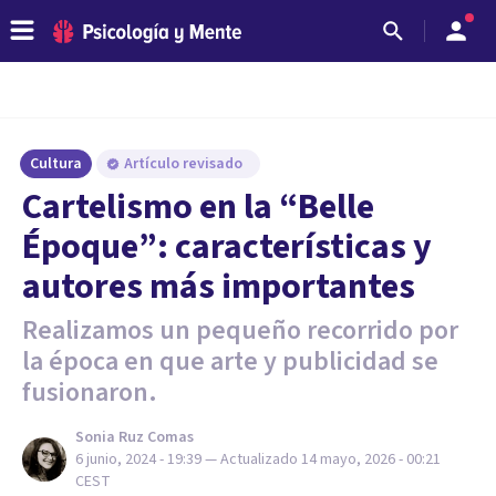
Cultura
Artículo revisado
Cartelismo en la “Belle
Époque”: características y
autores más importantes
Realizamos un pequeño recorrido por
la época en que arte y publicidad se
fusionaron.
Sonia Ruz Comas
6 junio, 2024 - 19:39
— Actualizado
14 mayo, 2026 - 00:21
CEST