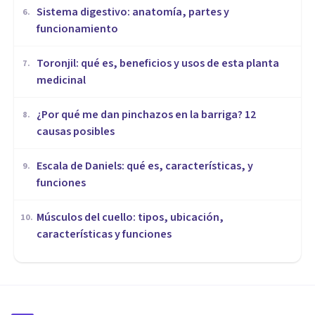
Sistema digestivo: anatomía, partes y
6
.
funcionamiento
Toronjil: qué es, beneficios y usos de esta planta
7
.
medicinal
¿Por qué me dan pinchazos en la barriga? 12
8
.
causas posibles
Escala de Daniels: qué es, características, y
9
.
funciones
Músculos del cuello: tipos, ubicación,
10
.
características y funciones
MEDICINA Y SALUD
Escorbuto: síntomas, causas y
tratamiento de esta