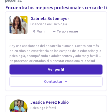
pequeñas.
Encuentra los mejores profesionales cerca de ti
Gabriela Sotomayor
Licenciada en Psicologia
Miami
Terapia online
Soy una apasionada del desarrollo humano. Cuento con más
de 20 años de experiencia en los campos de la educación y la
psicología, acompañando a adolescentes y adultos y familias
en procesos orientados al bienestar emocional y la salud
mental. Mi visión es contribuir, a través de mi trabajo, a que
Ver perfil
las personas accedan a una vida más digna, plena y con
sentido. Considero que esto es posible cuando
desarrollamos una mayor conciencia de nuestro mundo
Contactar
interior y de la manera en que nuestras experiencias influyen
en nuestra forma de sentir, pensar y relacionarnos. Mi misión
es ofrecer un espacio de acompañamiento en salud mental
basado en la comprensión, la compasión y el respeto por el
Jessica Perez Rubio
ritmo de cada persona. Integro conocimientos y herramientas
Psicologa infantil
de la psicología con un enfoque informado en trauma para