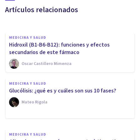
enfermedad
Artículos relacionados
Grecia Guzmán Martínez
MEDICINA Y SALUD
Hidroxil (B1-B6-B12): funciones y efectos
secundarios de este fármaco
Oscar Castillero Mimenza
MEDICINA Y SALUD
​Tengo muchos gases: 12
MEDICINA Y SALUD
remedios para dejar de
Glucólisis: ¿qué es y cuáles son sus 10 fases?
sufrirlos
Mateo Rigola
Juan Armando Corbin
MEDICINA Y SALUD