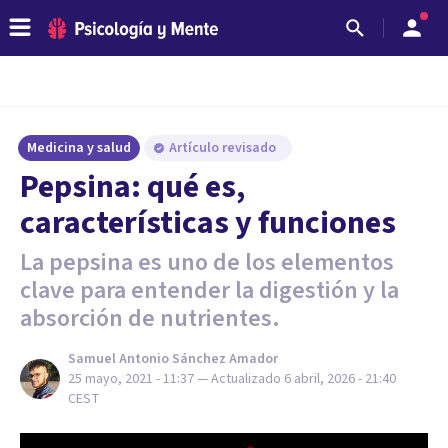
Medicina y salud
Artículo revisado
Pepsina: qué es,
características y funciones
La pepsina es uno de los elementos
clave para entender la digestión y la
absorción de nutrientes.
Samuel Antonio Sánchez Amador
25 mayo, 2021 - 11:37
— Actualizado
6 abril, 2026 - 21:40
CEST