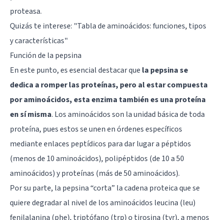
proteasa.
Quizás te interese:
"Tabla de aminoácidos: funciones, tipos
y características"
Función de la pepsina
En este punto, es esencial destacar que
la pepsina se
dedica a romper las proteínas, pero al estar compuesta
por aminoácidos, esta enzima también es una proteína
en sí misma
. Los aminoácidos son la unidad básica de toda
proteína, pues estos se unen en órdenes específicos
mediante enlaces peptídicos para dar lugar a péptidos
(menos de 10 aminoácidos), polipéptidos (de 10 a 50
aminoácidos) y proteínas (más de 50 aminoácidos).
Por su parte, la pepsina “corta” la cadena proteica que se
quiere degradar al nivel de los aminoácidos leucina (leu)
fenilalanina (phe), triptófano (trp) o tirosina (tyr), a menos