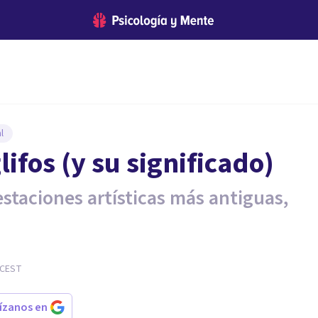
l
ifos (y su significado)
staciones artísticas más antiguas,
CEST
rízanos en