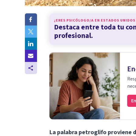
¿ERES PSICÓLOGO/A EN
ESTADOS UNIDOS
Destaca entre toda tu c
profesional.
En
Resp
nece
En
La palabra petroglifo proviene d