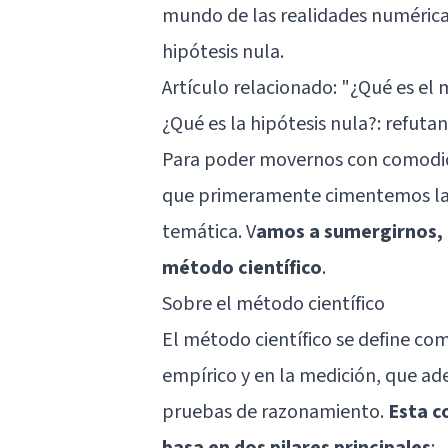
mundo de las realidades numéricas 
hipótesis nula.
Artículo relacionado:
"¿Qué es el 
¿Qué es la hipótesis nula?: refuta
Para poder movernos con comodida
que primeramente cimentemos las 
temática. V
amos a sumergirnos, 
método científico
.
Sobre el método científico
El método científico se define co
empírico y en la medición, que ade
pruebas de razonamiento.
Esta c
basa en dos pilares principales
: