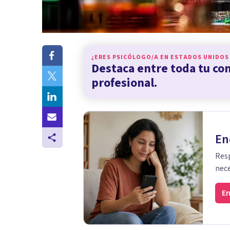
¿ERES PSICÓLOGO/A EN
ESTADOS UNIDOS
Destaca entre toda tu c
profesional.
En
Resp
nece
En