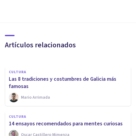
VIDA SALUDABLE
​El origen de la música y sus
implicaciones en nuestra vida
Artículos relacionados
Joaquín Macedo
CULTURA
Las 8 tradiciones y costumbres de Galicia más
famosas
Mario Arrimada
CULTURA
CULTURA
Historia del Arte: ¿qué es y qué
14 ensayos recomendados para mentes curiosas
estudia esta disciplina?
Oscar Castillero Mimenza