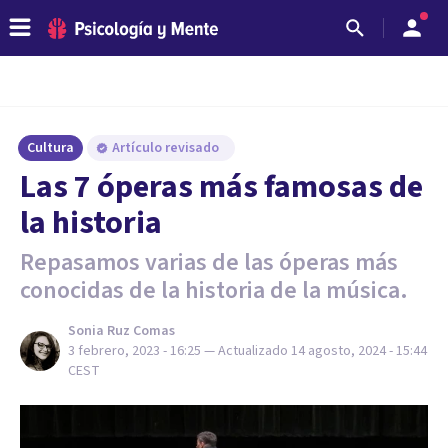
Cultura
Artículo revisado
Las 7 óperas más famosas de
la historia
Repasamos varias de las óperas más
conocidas de la historia de la música.
Sonia Ruz Comas
3 febrero, 2023 - 16:25
— Actualizado
14 agosto, 2024 - 15:44
CEST