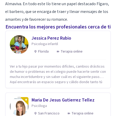
Almaviva. En todo este lío tiene un papel destacado Fígaro,
el barbero, que se encarga de traer y llevar mensajes de los
amantes y de favorecer su romance.
Encuentra los mejores profesionales cerca de ti
Jessica Perez Rubio
Psicologa infantil
Florida
Terapia online
Ver a tu hijo pasar por momentos difíciles, cambios drásticos
de humor o problemas en el colegio puede hacerte sentir con
mucha incertidumbre y sin saber cuál es el siguiente paso.
Aquí encontrarás un espacio seguro y cálido donde tanto tú
como tus hijos se sentirán realmente escuchados,
comprendidos y apoyados para recuperar la tranquilidad en
casa. Me especializo en guiar a familias a través de
Maria De Jesus Gutierrez Tellez
herramientas prácticas y dinámicas adaptadas a la edad de
Psicóloga
cada menor, dejando de lado las etiquetas y los tecnicismos.
Mi forma de trabajar se centra en entender las emociones
San Francisco
Terapia online