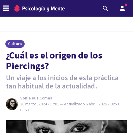
Cultura
¿Cuál es el origen de los
Piercings?
Un viaje a los inicios de esta práctica
tan habitual de la actualidad.
Sonia Ruz Comas
20 marzo, 2024 - 17:01
— Actualizado
5 abril, 2026 - 10:53
CEST