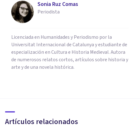
Sonia Ruz Comas
Periodista
Licenciada en Humanidades y Periodismo por la
Universitat Internacional de Catalunya y estudiante de
especialización en Cultura e Historia Medieval. Autora
de numerosos relatos cortos, artículos sobre historia y
arte y de una novela histórica.
CULTURA
Universales culturales: aquello
que todas las sociedades
tienen en común
Artículos relacionados
Grecia Guzmán Martínez