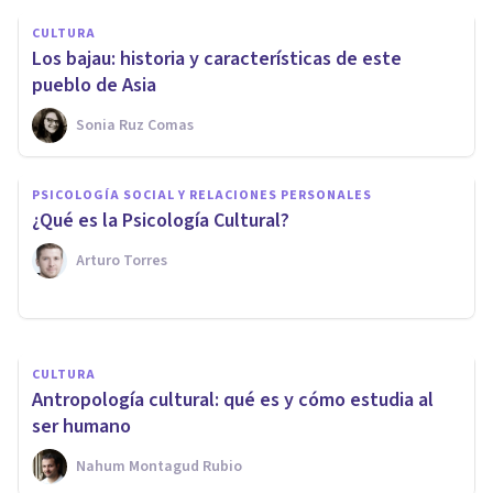
CULTURA
Los bajau: historia y características de este
pueblo de Asia
Sonia Ruz Comas
BIOGRAFÍAS
Franz Boas: biografía de este
PSICOLOGÍA SOCIAL Y RELACIONES PERSONALES
influyente antropólogo
¿Qué es la Psicología Cultural?
estadounidense
Arturo Torres
Grecia Guzmán Martínez
CULTURA
Antropología cultural: qué es y cómo estudia al
ser humano
Nahum Montagud Rubio