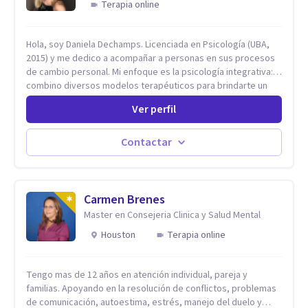
Terapia online
Hola, soy Daniela Dechamps. Licenciada en Psicología (UBA,
2015) y me dedico a acompañar a personas en sus procesos
de cambio personal. Mi enfoque es la psicología integrativa:
combino diversos modelos terapéuticos para brindarte un
espacio humano, seguro y libre de juicios, donde construimos
Ver perfil
juntas las herramientas prácticas que necesitas para tu
bienestar en el día a día. Aunque mi formación inicial es en
Terapia Cognitiva, he incorporado enfoques como el
Contactar
Mindfulness y la Terapia de Aceptación y Compromiso (ACT),
adaptando el tratamiento a tus necesidades particulares. Mi
trayectoria es internacional (Argentina, Estados Unidos,
Europa y Asia). Además, colaboré como psicóloga en
Carmen Brenes
Televisión Canaria, conectando con la realidad de las islas.
Master en Consejeria Clinica y Salud Mental
Mis servicios son 100% online y accesibles. Si buscas un
Houston
Terapia online
espacio de escucha profesional y orientado a resultados,
empecemos.
Tengo mas de 12 años en atención individual, pareja y
familias. Apoyando en la resolución de conflictos, problemas
de comunicación, autoestima, estrés, manejo del duelo y