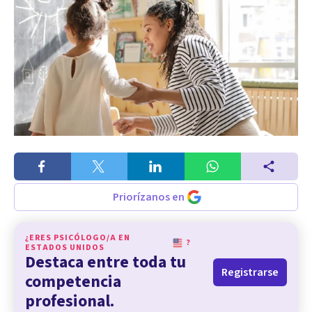
Priorízanos en
¿ERES PSICÓLOGO/A EN
?
ESTADOS UNIDOS
Destaca entre toda tu
Registrarse
competencia
profesional.