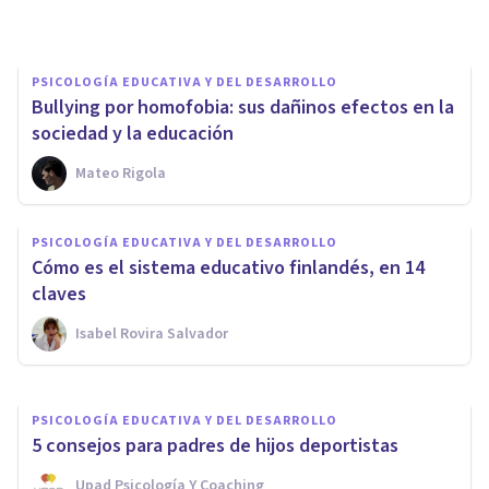
Oscar Castillero Mimenza
PSICOLOGÍA EDUCATIVA Y DEL DESARROLLO
Bullying por homofobia: sus dañinos efectos en la
sociedad y la educación
Mateo Rigola
PSICOLOGÍA EDUCATIVA Y DEL DESARROLLO
PSICOLOGÍA EDUCATIVA Y DEL DESARROLLO
Ser niño en la sociedad actual:
Cómo es el sistema educativo finlandés, en 14
mitos sobre la infancia
claves
Isabel Rovira Salvador
Elisabet Rodríguez Camón
PSICOLOGÍA EDUCATIVA Y DEL DESARROLLO
5 consejos para padres de hijos deportistas
Upad Psicología Y Coaching