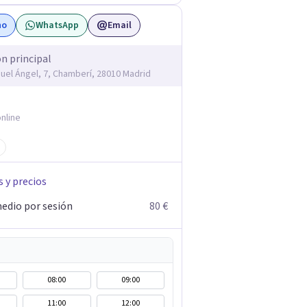
no
WhatsApp
Email
ón principal
guel Ángel, 7, Chamberí, 28010 Madrid
nline
s y precios
edio por sesión
80 €
08:00
09:00
11:00
12:00