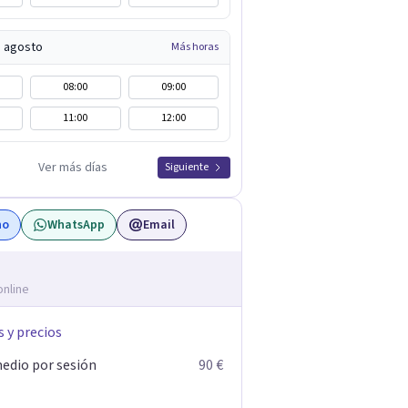
e agosto
Más horas
08:00
09:00
11:00
12:00
Ver más días
Siguiente
no
WhatsApp
Email
online
s y precios
edio por sesión
90 €