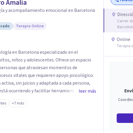
Teléfo
o Amalia
gía y acompañamiento emocional en Barcelona
Direcci
Carrer d
icado
Terapia Online
Barcelo
Online
Terapia o
ología en Barcelona especializado en el
os, niños y adolescentes. Ofrece un espacio
a personas que atraviesan momentos de
cesos vitales que requieren apoyo psicológico.
activa, sin juicios y adaptada a cada persona,
stá ocurriendo y facilitar herramientas para
Enví
leer más
estar. La intervención se realiza en un entorno
Coordin
ntes
+7 más
el ritmo y las necesidades de cada proceso
 emocionales, así como procesos de crecimiento
ico infantil. El enfoque es respetuoso,