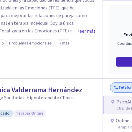
mociones y la capacidad de resiliencia que todos
izada en las Emociones (TFE), que ha
para mejorar las relaciones de pareja como
erapia individual. Soy la única
 Focalizada en las Emociones (TFE) en España,
leer más
Enví
certificada. La TFE ha demostrado una mejora
cio
Problemas emocionales
+7 más
Coordin
un 70-75% de éxito y felicidad duradera. Este
en terapia individual, ofreciendo nuevas
n Psicología en
te aprendizaje y crecimiento. He
n Máster en Terapia Cognitivo-Conductual y
 en la mente humana y las dinámicas que guían
Teléfo
nica Valderrama Hernández
a Sanitaria e Hipnoterapeuta Clínica
nestar emocional y tus relaciones. Estoy aquí
PsicoA
Ctra. de
icado
Terapia Online
Online
Terapia o