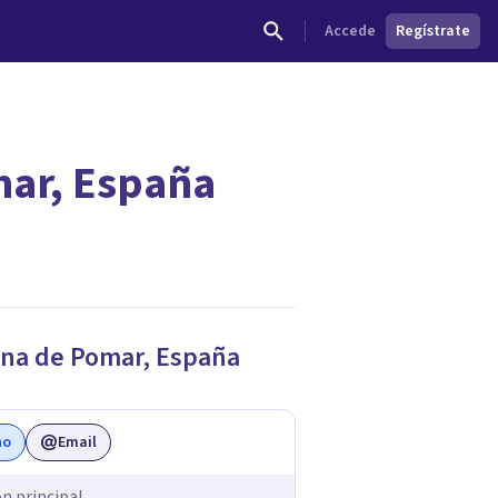
Accede
Regístrate
mar, España
dades.
na de Pomar
,
España
no
Email
ón principal