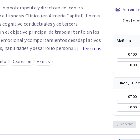
, hipnoterapeuta y directora del centro
Servicio
Hipnosis Clínica (en Almería Capital). En mis
Costo m
s cognitivo conductuales y de tercera
on el objetivo principal de trabajar tanto en los
 emocional y comportamientos desadaptativos
Mañana
 habilidades y desarrollo personal. ¡Tus
leer más
07:00
bjetivo principal es que
ento
Depresión
+7 más
que buscas, siendo consciente de que cada
10:00
icialmente realizaremos una adecuada evaluación
 y personalizado. Utilizo diferentes
Lunes, 10 d
ecialidad es la hipnosis clínica, como técnica
icacia, reduciendo el tiempo de
07:00
itivos desde la primera sesión. ¿Tienes
10:00
a o situación? Contáctame y te informaré con
el paso a una nueva etapa en tu vida.
Anterior