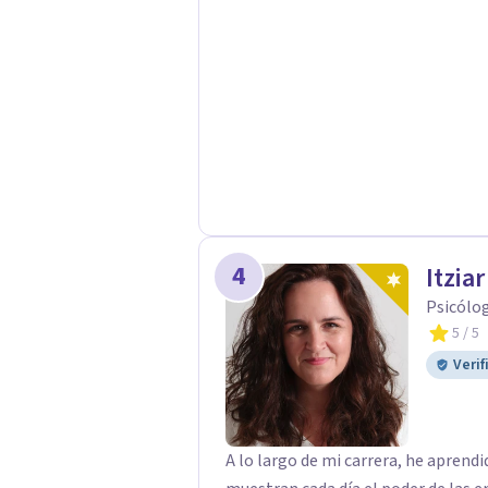
4
Itzia
Psicólo
5
/ 5
Verif
A lo largo de mi carrera, he apren