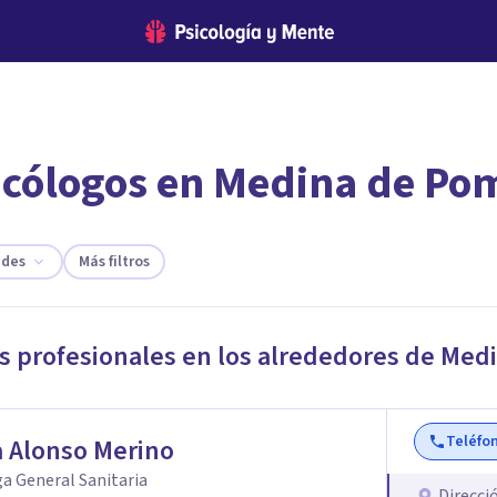
icólogos en Medina de Po
encontrar el psicólogo adecuado?
te ofreceremos los profesionales que más se ajustan a tus necesi
ades
Más filtros
s profesionales en los alrededores de
Medi
Teléfo
 Alonso Merino
a General Sanitaria
Direcci