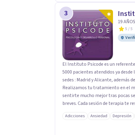
humano y orientado a generar un esp
3
Insti
centro ofrece una primera orientaci
valorar el tipo de acompañamiento
19 AÑOS
5
/ 5
Verif
El Instituto Psicode es un referent
5000 pacientes atendidos ya desde l
sedes : Madrid y Alicante, además de
Realizamos tu tratamiento en el m
sentirte mucho mejor tras pocas se
breves. Cada sesión de terapia te re
objetivos. Entre nuestras especialid
Adicciones
Ansiedad
Depresión
como el tratamiento de problemas 
duelos, insomnio y depresión, entre otros. Contamos además con 
hipnosis regresiva para el trabajo d