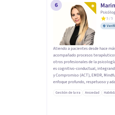
6
Marin
Psicólo
5
/ 5
Verif
Atiendo a pacientes desde hace más
acompañado procesos terapéuticos 
otros profesionales de la psicología
es cognitivo-conductual, integran
y Compromiso (ACT), EMDR, Mindful
enfoque profundo, respetuoso y a
procesos de crecimiento personal y
Gestión de la ira
Ansiedad
Habili
emocional, la búsqueda de sentido, 
objetivo es ayudar a las personas a
desarrollar los recursos necesarios 