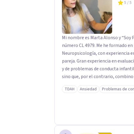
5
/ 5
Mi nombre es Marta Alonso y “Soy P
número CL 4979. Me he formado en el modelo cognitivo-conductual y en
Neuropsicología, con experiencia en
pareja. Gran experiencia en evaluac
y de problemas de conducta infantil. No me circunscribo a un método específi
sino que, por el contrario, combin
tratamiento de acuerdo a las necesi
TDAH
Ansiedad
Problemas de co