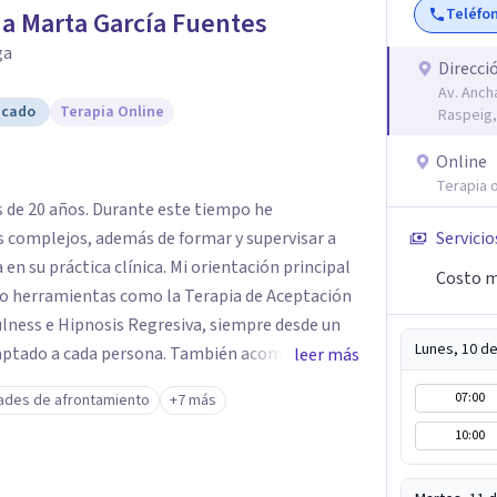
Teléfo
a Marta García Fuentes
ga
Direcci
Av. Anch
icado
Terapia Online
Raspeig,
Online
Terapia o
 de 20 años. Durante este tiempo he
complejos, además de formar y supervisar a
Servicio
 en su práctica clínica. Mi orientación principal
Costo m
do herramientas como la Terapia de Aceptación
ness e Hipnosis Regresiva, siempre desde un
Lunes, 10 d
daptado a cada persona. También acompaño
leer más
 terapia del alma orientados al trabajo
07:00
dades de afrontamiento
+7 más
el autoconocimiento y la conexión interior. Mi
10:00
 comprenderse mejor, encontrar paz interior y
para vivir con mayor equilibrio y plenitud.