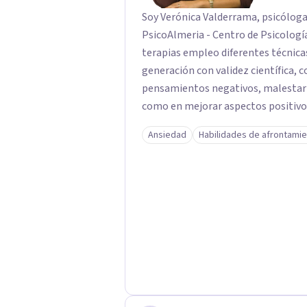
Soy Verónica Valderrama, psicóloga
PsicoAlmeria - Centro de Psicología e 
terapias empleo diferentes técnica
generación con validez científica, c
pensamientos negativos, malestar
como en mejorar aspectos positivos,
objetivos son los míos y juntos los alcanzaremos!. Mi o
Ansiedad
Habilidades de afrontami
consigas el bienestar y equilibrio 
persona es diferente y por ello in
para conseguir un tratamiento individualizado
técnicas psicológicas aunque mi esp
útil en las terapias psicológicas aumentando su ef
tratamiento y consiguiendo cambios pos
dudas de cómo enfocaré tu problem
mucho gusto. Es el momento de dar 