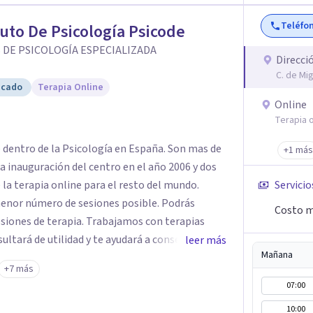
acio de confianza desde el primer contacto. El
Teléfo
tuto De Psicología Psicode
ón gratuita para ayudar a dar el primer paso y
 más adecuado en cada caso.
 DE PSICOLOGÍA ESPECIALIZADA
Direcci
C. de Mi
icado
Terapia Online
Online
Terapia o
e dentro de la Psicología en España. Son mas de
+1 más
a inauguración del centro en el año 2006 y dos
 la terapia online para el resto del mundo.
Servicio
enor número de sesiones posible. Podrás
Costo m
siones de terapia. Trabajamos con terapias
sultará de utilidad y te ayudará a conseguir tus
leer más
Mañana
ades destaca la terapia de pareja y sexual, así
+7 más
emocionales, obsesiones, ansiedad , estrés,
07:00
un servicio de
10:00
e "Terapia del Alma".