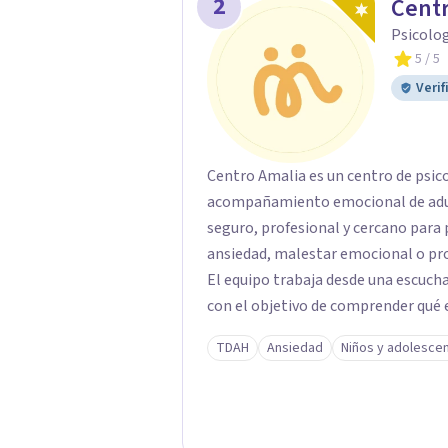
2
Centr
Psicolo
5
/ 5
Verif
Centro Amalia es un centro de psic
acompañamiento emocional de adult
seguro, profesional y cercano par
ansiedad, malestar emocional o pro
El equipo trabaja desde una escucha 
con el objetivo de comprender qué e
avanzar con mayor equilibrio y bien
TDAH
Ansiedad
Niños y adolesce
confidencial y tranquilo, cuidando 
terapéutico. En Centro Amalia atienden dificultades como la ansiedad, el duelo, el
trauma, la depresión y otros retos
personal y acompañamiento psicológ