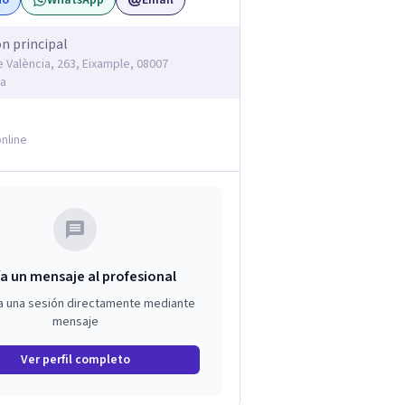
no
WhatsApp
Email
ón principal
e València, 263, Eixample, 08007
na
nline
a un mensaje al profesional
a una sesión directamente mediante
mensaje
Ver perfil completo