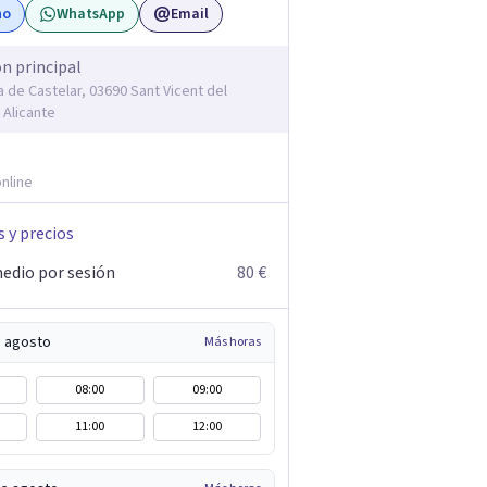
no
WhatsApp
Email
ón principal
a de Castelar, 03690 Sant Vicent del
 Alicante
nline
s y precios
edio por sesión
80 €
e agosto
Más horas
08:00
09:00
11:00
12:00