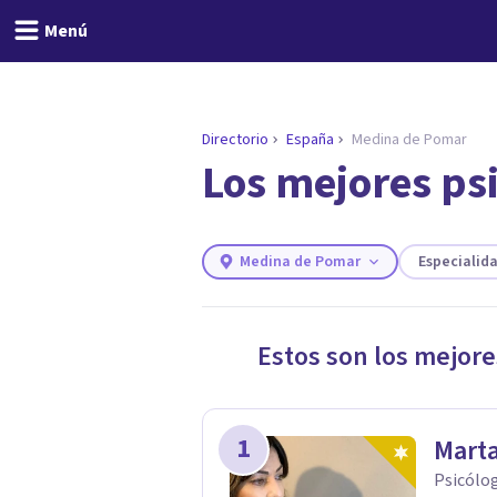
Menú
Directorio
España
Medina de Pomar
Los mejores ps
ENCONTRAR MI TERAPEUTA
¿Necesitas ayuda para 
Responde a unas breves preguntas y 
Responder cuestionario
Medina de Pomar
Especialid
Estos son los mejore
1
Marta
Psicólog