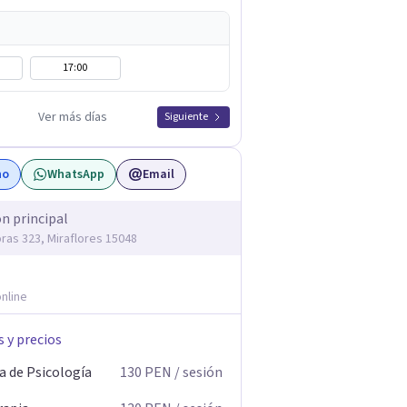
17:00
Ver más días
Siguiente
no
WhatsApp
Email
ón principal
oras 323, Miraflores 15048
nline
s y precios
a de Psicología
130
PEN
/ sesión