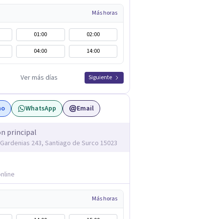
Más horas
01:00
02:00
04:00
14:00
Ver más días
Siguiente
no
WhatsApp
Email
ón principal
s Gardenias 243, Santiago de Surco 15023
nline
Más horas