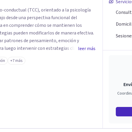
Servicio
o-conductual (TCC), orientado a la psicología
Consult
bajo desde una perspectiva funcional del
Domicil
 en comprender cómo se mantienen los
tegias pueden modificarlos de manera efectiva.
Sesione
icar patrones de pensamiento, emoción y
 luego intervenir con estrategias claras y
leer más
rata solo de comprender lo que ocurre, sino de
ión
+7 más
s en el funcionamiento psicológico. Trabajo
sión, dificultades en la regulación emocional,
y toma de decisiones, utilizando herramientas
Enví
Coordin
n de su problema y en la aplicación de
specífico, con el fin de mejorar su calidad de