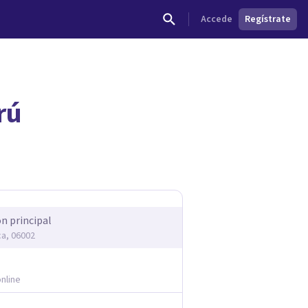
Accede
Regístrate
rú
ón principal
a, 06002
nline