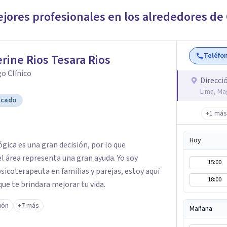
ejores profesionales en los alrededores de
Teléfo
rine Rios Tesara Rios
o Clínico
Direcci
Lima, Ma
icado
+1 más
Hoy
ógica es una gran decisión, por lo que
l área representa una gran ayuda. Yo soy
15:00
psicoterapeuta en familias y parejas, estoy aquí
18:00
que te brindara mejorar tu vida.
ión
+7 más
Mañana