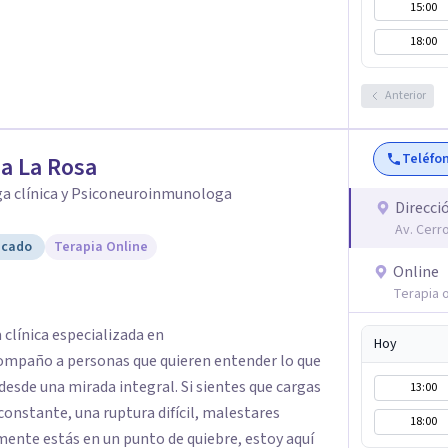
15:00
18:00
Anterior
Teléfo
a La Rosa
ga clínica y Psiconeuroinmunologa
Direcci
Av. Cerr
icado
Terapia Online
Online
Terapia o
 clínica especializada en
Hoy
ompaño a personas que quieren entender lo que
desde una mirada integral. Si sientes que cargas
13:00
onstante, una ruptura difícil, malestares
18:00
mente estás en un punto de quiebre, estoy aquí