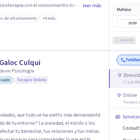
psicoterapia con el conocimiento del sistema
leer más
Mañana
r más allá del síntoma y descubrir qué hay
es de afrontamiento
+6 más
seguro, empático y sin juicios, donde tu historia
16:00
 posible. Si estás listo para priorizarte y
 sostenible hacia tu bienestar, será un honor
Anterior
sión y empecemos juntos este viaje.
Teléfo
Galoc Culqui
da en Psicología
Direcci
icado
Terapia Online
C. Las M
Online
Terapia o
tividades, que todo se ha vuelto más demandante
Servicio
do de tu entorno? La ansiedad, el estrés o los
Consult
ectar tu bienestar, tus relaciones y tus metas.
er un espacio para comprender lo que estás