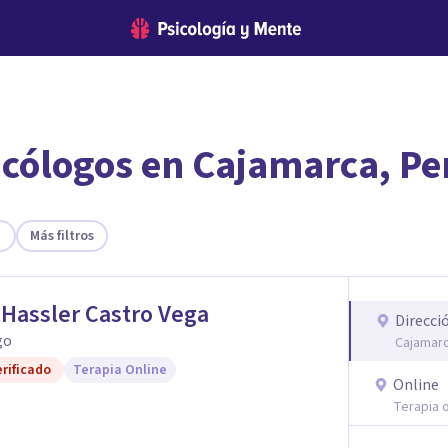
icólogos en Cajamarca, Pe
encontrar el psicólogo adecuado?
 te ofreceremos los profesionales que más se ajustan a tus
Más filtros
Hassler Castro Vega
Direcci
go
Cajamarc
rificado
Terapia Online
Online
Terapia o