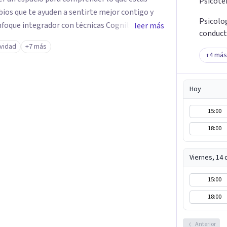
Psicote
ios que te ayuden a sentirte mejor contigo y
Psicolog
leer más
conduct
 Terapia de Familia y Pareja, adaptando cada
ividad
+7 más
+
4
más
cionales o relacionales, falta de motivación y
u vida personal, familiar, laboral o social. Si
Hoy
é gustosa de acompañarte.
15:00
18:00
Viernes, 14
15:00
18:00
Anterior