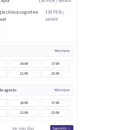
rapia
130
PEN
/ sesión
ía clínica cognitivo
130
PEN
/
ual
sesión
Más horas
16:00
17:00
21:00
22:00
 de agosto
Más horas
16:00
17:00
21:00
22:00
Ver más días
Siguiente