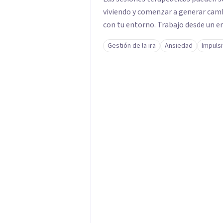
viviendo y comenzar a generar camb
con tu entorno. Trabajo desde un enfoque integrador con técnicas Cognitivo-
Conductuales, Arteterapia Gestalt y
Gestión de la ira
Ansiedad
Impuls
proceso a tus necesidades. Acompaño a adultos que atraviesan ansiedad,
depresión, estrés, dificultades emo
otras situaciones que interfieren en s
deseas iniciar este proceso, estar