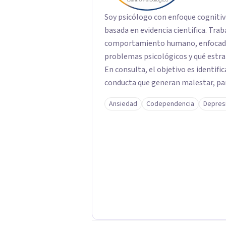
Soy psicólogo con enfoque cognitiv
basada en evidencia científica. Tra
comportamiento humano, enfocada
problemas psicológicos y qué estra
En consulta, el objetivo es identif
conducta que generan malestar, para
aplicables a la vida diaria. No se t
Ansiedad
Codependencia
Depres
generar cambios sostenibles y medible
con problemas como ansiedad, depre
estrés, problemas interpersonales 
validadas empíricamente. El proceso terapéutico es activo y colaborativo: el
paciente participa en la comprensió
estrategias diseñadas para su caso e
vida y su funcionamiento general.