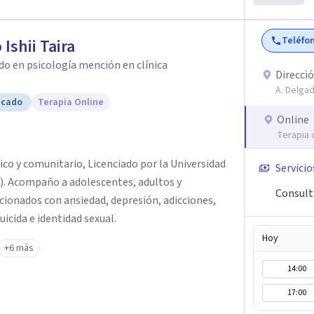
Teléfo
 Ishii Taira
do en psicología mención en clínica
Direcció
A. Delgad
icado
Terapia Online
Online
Terapia 
nico y comunitario, Licenciado por la Universidad
Servicio
). Acompaño a adolescentes, adultos y
Consult
ionados con ansiedad, depresión, adicciones,
icida e identidad sexual.
Hoy
+6 más
14:00
17:00