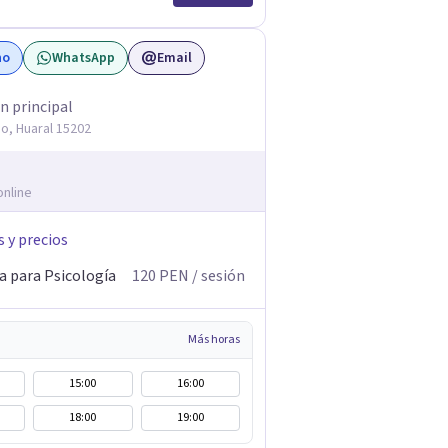
no
WhatsApp
Email
n principal
o, Huaral 15202
online
s y precios
a para Psicología
120
PEN
/ sesión
Más horas
15:00
16:00
18:00
19:00