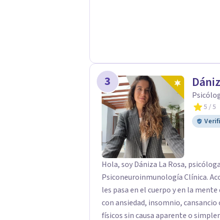
3
Dániz
Psicólo
5
/ 5
Verif
Hola, soy Dániza La Rosa, psicóloga
Psiconeuroinmunología Clínica. Ac
les pasa en el cuerpo y en la mente 
con ansiedad, insomnio, cansancio c
físicos sin causa aparente o simple