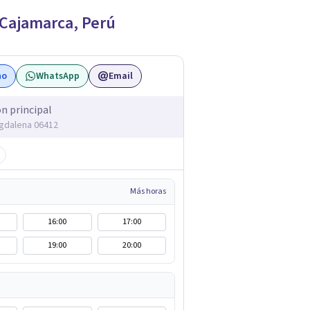
Cajamarca
,
Perú
no
WhatsApp
Email
ón principal
gdalena 06412
Más horas
16:00
17:00
19:00
20:00