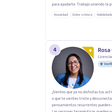
para ayudarte. Trabajo uniendo la 
inmune, hormonal y nervioso, para i
Ansiedad
Dolor crónico
Habilidad
detrás. Mis sesiones son un espacio 
tiene un lugar y tu transformación es
empezar un camino profundo, real y
acompañarte. Agenda tu primera se
4
Rosa 
Licencia
Verif
¿Sientes que ya no disfrutas tus ac
o que te sientes triste y desconecta
pensamientos recurrentes pueden af
Las sesiones terapéuticas pueden s