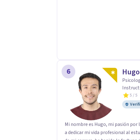
6
Hugo 
Psicolog
Instruct
5
/ 5
Verif
Mi nombre es Hugo, mi pasión por 
a dedicar mi vida profesional al estud