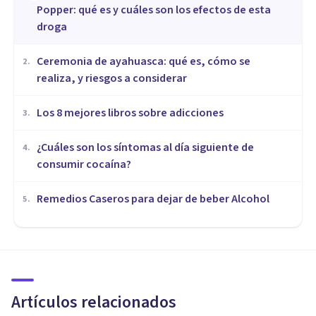
Popper: qué es y cuáles son los efectos de esta
droga
Ceremonia de ayahuasca: qué es, cómo se
2
.
realiza, y riesgos a considerar
Los 8 mejores libros sobre adicciones
3
.
¿Cuáles son los síntomas al día siguiente de
4
.
consumir cocaína?
Remedios Caseros para dejar de beber Alcohol
5
.
DROGAS Y ADICCIONES
Los principales efectos del
Hachís a corto y largo plazo
Artículos relacionados
Nahum Montagud Rubio