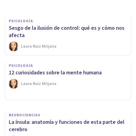
PSICOLOGÍA
Sesgo de la ilusión de control: qué es y cómo nos
afecta
Laura Ruiz Mitjana
DROGAS Y ADICCIONES
PSICOLOGÍA
5 grandes mitos sobre el
12 curiosidades sobre la mente humana
cannabis
Laura Ruiz Mitjana
Llaurant La Llum
NEUROCIENCIAS
La ínsula: anatomía y funciones de esta parte del
cerebro