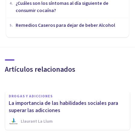
¿Cuáles son los síntomas al día siguiente de
4
.
consumir cocaína?
Remedios Caseros para dejar de beber Alcohol
5
.
DROGAS Y ADICCIONES
Los 7 tratamientos psicológicos
eficaces para el alcoholismo
Artículos relacionados
Alex Figueroba
DROGAS Y ADICCIONES
La importancia de las habilidades sociales para
superar las adicciones
Llaurant La Llum
PSICOLOGÍA CLÍNICA
Los 5 beneficios de la terapia