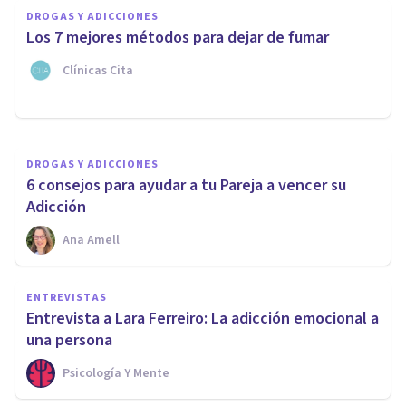
DROGAS Y ADICCIONES
de grupo en el tratamiento de
Los 7 mejores métodos para dejar de fumar
adicciones
Clínicas Cita
Clínica Recal
DROGAS Y ADICCIONES
6 consejos para ayudar a tu Pareja a vencer su
Adicción
Ana Amell
ENTREVISTAS
Entrevista a Lara Ferreiro: La adicción emocional a
una persona
Psicología Y Mente