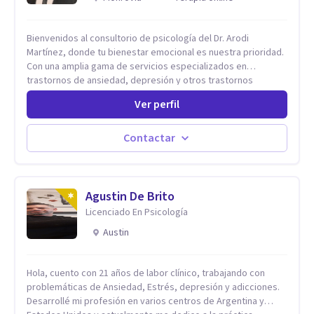
Bienvenidos al consultorio de psicología del Dr. Arodi
Martínez, donde tu bienestar emocional es nuestra prioridad.
Con una amplia gama de servicios especializados en
trastornos de ansiedad, depresión y otros trastornos
emocionales, estamos dedicados a ofrecerte el mejor
Ver perfil
tratamiento para mejorar tu salud mental. En nuestro
consultorio, ofrecemos una variedad de terapias y
tratamientos diseñados para satisfacer tus necesidades
Contactar
específicas: Terapia para Trastornos de Ansiedad y
Depresión: Somos expertos en el tratamiento de la ansiedad
y la depresión, utilizando enfoques basados en evidencia
para ayudarte a recuperar tu bienestar emocional. Terapia
Agustin De Brito
Individual, de Pareja y Familiar: Trabajamos contigo y tus
Licenciado En Psicología
seres queridos para fortalecer las relaciones y mejorar la
Austin
dinámica familiar. Evaluaciones Psicológicas y Terapias
Especializadas: Terapia cognitivo-conductual Terapia de
apoyo Terapia psicodinámica Terapia enfocada en la solución
Hola, cuento con 21 años de labor clínico, trabajando con
Terapia de exposición Terapia de juego para niños
problemáticas de Ansiedad, Estrés, depresión y adicciones.
Tratamiento de Traumas y Trastornos de Estrés
Desarrollé mi profesión en varios centros de Argentina y
Postraumático: Ofrecemos apoyo psicológico para ayudarte