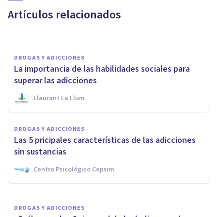
las benzodiacepinas?
Artículos relacionados
Clínicas Cita
DROGAS Y ADICCIONES
La importancia de las habilidades sociales para
superar las adicciones
Llaurant La Llum
DROGAS Y ADICCIONES
DROGAS Y ADICCIONES
¿Qué es la prevención laboral
Las 5 pricipales características de las adicciones
de trastornos adictivos?
sin sustancias
Centro Psicológico Cepsim
Llaurant La Llum
DROGAS Y ADICCIONES