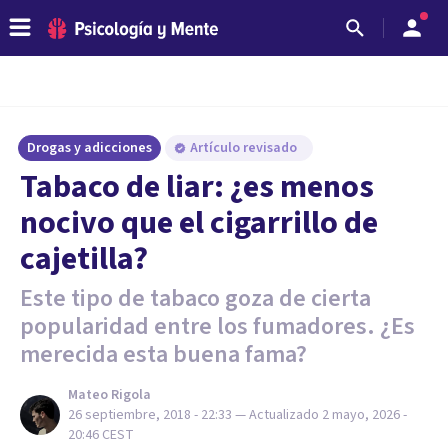
Drogas y adicciones
Artículo revisado
Tabaco de liar: ¿es menos
nocivo que el cigarrillo de
cajetilla?
Este tipo de tabaco goza de cierta
popularidad entre los fumadores. ¿Es
merecida esta buena fama?
Mateo Rigola
26 septiembre, 2018 - 22:33
— Actualizado
2 mayo, 2026 -
20:46
CEST