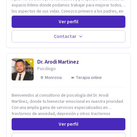
espacio íntimo donde podamos trabajar para mejorar todos
los aspectos de sus vidas. Conozco primero a los padres, en
el caso de niños u adolescentes, para luego seguir la terapia
Ver perfil
con sus hijos, apuntalándolos en su futuro personal,
universitario y profesional, siempre conteniendo
paralelamente a los padres y brindándoles un espacio de
Contactar
seguridad. Hago terapia de pareja y adultos con método
integrativo. Más información en: intherapy.today
Dr. Arodi Martinez
Psicólogo
Monrovia
Terapia online
Bienvenidos al consultorio de psicología del Dr. Arodi
Martínez, donde tu bienestar emocional es nuestra prioridad.
Con una amplia gama de servicios especializados en
trastornos de ansiedad, depresión y otros trastornos
emocionales, estamos dedicados a ofrecerte el mejor
Ver perfil
tratamiento para mejorar tu salud mental. En nuestro
consultorio, ofrecemos una variedad de terapias y