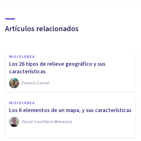
Investigación documental:
tipos y características
Artículos relacionados
Nahum Montagud Rubio
MISCELÁNEA
Los 26 tipos de relieve geográfico y sus
características
Francis Castel
BIOGRAFÍAS
Gregorio Torres Quintero:
MISCELÁNEA
biografía de este pedagogo y
Los 6 elementos de un mapa, y sus características
político mexicano
Oscar Castillero Mimenza
Nahum Montagud Rubio