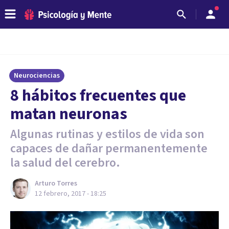
Neurociencias
​8 hábitos frecuentes que
matan neuronas
Algunas rutinas y estilos de vida son
capaces de dañar permanentemente
la salud del cerebro.
Arturo Torres
12 febrero, 2017 - 18:25