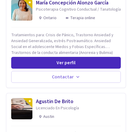
María Concepción Alonzo García
Psicoterapia Cognitivo Conductual / Tanatología
Ontario
Terapia online
Tratamientos para: Crisis de Pánico, Trastorno Ansiedad y
Ansiedad Generalizada, estrés Postraumático. Ansiedad
Social en el adolescente Miedos y Fobias Específicas.
Trastornos de la conducta alimentaria (Anorexia y Bulimia)
Modificación conductas no deseadas. Impulsividad,
Ver perfil
conductas obsesivas, compulsividad. Trastorno obsesivo
compulsivo. Tratamiento Eficaz para la Depresión (AC)
Evaluación, contención e intervención en riesgo Suicida
Contactar
Conductas autolesivas en el adolescente. Problemas con el
consumo de alcohol y sustancias. Tratamiento del Estrés.
Mindfulness. Estimulación temprana, Establecimiento del
vínculo del Apego Seguro. Orientación sexual,
Agustin De Brito
Acompañamiento Tanatológico. Cuidados paliativos en
Licenciado En Psicología
enfermedades crónicas.
Austin