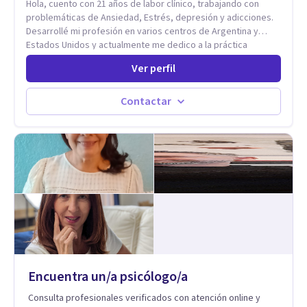
Hola, cuento con 21 años de labor clínico, trabajando con
problemáticas de Ansiedad, Estrés, depresión y adicciones.
Desarrollé mi profesión en varios centros de Argentina y
Estados Unidos y actualmente me dedico a la práctica
privada. Utilizo terapias cognitivas conductuales basadas en
Ver perfil
evidencia científica con comprobados resultados. Los
objetivos terapéuticos están centrados en brindar
herramientas concretas para el cambio, que permitan
Contactar
desarrollar nuevas habilidades y estrategias basadas en la
salud y calidad de vida.
Encuentra un/a psicólogo/a
Consulta profesionales verificados con atención online y