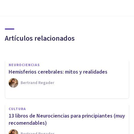
NEUROCIENCIAS
Neurociencias: la nueva forma
de entender a la mente
humana
Artículos relacionados
Adolfo Castañeda
NEUROCIENCIAS
Hemisferios cerebrales: mitos y realidades
Bertrand Regader
PSICOLOGÍA FORENSE Y CRIMINALÍSTICA
​Neurociencias aplicadas al
CULTURA
estudio criminológico del
13 libros de Neurociencias para principiantes (muy
delito
recomendables)
Bertrand Regader