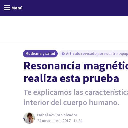
Menú
Medicina y salud
Artículo revisado
por nuestro equip
Resonancia magnétic
realiza esta prueba
Te explicamos las característic
interior del cuerpo humano.
Isabel Rovira Salvador
24 noviembre, 2017 - 14:24