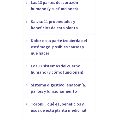
Las 13 partes del corazón
2
.
humano (y sus funciones)
Salvia: 11 propiedades y
3
.
beneficios de esta planta
Dolor en la parte izquierda del
4
.
estómago: posibles causas y
qué hacer
Los 12 sistemas del cuerpo
5
.
humano (y cómo funcionan)
Sistema digestivo: anatomía,
6
.
partes y funcionamiento
Toronjil: qué es, beneficios y
7
.
usos de esta planta medicinal