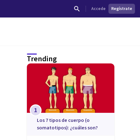
Accede
Regístrate
Trending
1
​Los 7 tipos de cuerpo (o
somatotipos): ¿cuáles son?