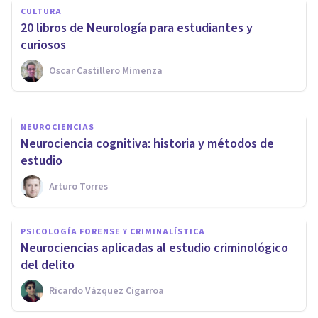
CULTURA
MacLean: qué es y qué
​20 libros de Neurología para estudiantes y
propone
curiosos
Oscar Castillero Mimenza
Andrés Carrillo
NEUROCIENCIAS
Neurociencia cognitiva: historia y métodos de
estudio
Arturo Torres
PSICOLOGÍA FORENSE Y CRIMINALÍSTICA
​Neurociencias aplicadas al estudio criminológico
del delito
Ricardo Vázquez Cigarroa