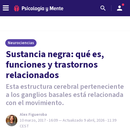
Neurociencias
Sustancia negra: qué es,
funciones y trastornos
relacionados
Esta estructura cerebral perteneciente
a los ganglios basales está relacionada
con el movimiento.
Alex Figueroba
10 marzo, 2017 - 16:09
— Actualizado
9 abril, 2026 - 11:39
CEST