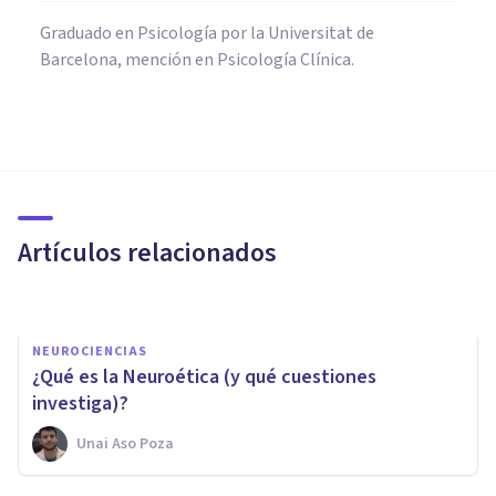
Graduado en Psicología por la Universitat de
Barcelona, mención en Psicología Clínica.
NEUROCIENCIAS
Neurociencias: la nueva forma
de entender a la mente
humana
Artículos relacionados
Adolfo Castañeda
NEUROCIENCIAS
¿Qué es la Neuroética (y qué cuestiones
investiga)?
Unai Aso Poza
NEUROCIENCIAS
La teoría del cerebro triuno de