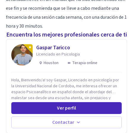
ese fin y se recomienda que se lleve a cabo mediante una
frecuencia de una sesión cada semana, con una duración de 1
hora y 30 minutos.
Encuentra los mejores profesionales cerca de ti
Gaspar Taricco
Licenciado en Psicologia
Houston
Terapia online
Hola, Bienvenido/a! soy Gaspar, Licenciado en psicología por
la Universidad Nacional de Cordoba, me interesa ofrecer un
espacio Psicoanalítico en español donde el abordaje del
malestar sea desde una escucha atenta, sin prejuicios y
rescatando lo singular de cada caso, sin caer en etiquetas.
Ver perfil
Considero que todas las personas en algún momento pueden
sufrir y cada una por cuestiones particulares, es en mi
espacio donde se le dará un lugar a esas cuestiones
Contactar
singulares de cada uno, para luego generar cambios. Soy una