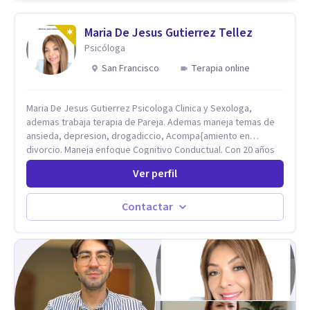
persona en constante formación, actualmente curso
seminarios, una especialización en psicoanálisis y también
investigo. Siempre en la búsqueda de ser un mejor
Maria De Jesus Gutierrez Tellez
profesional.
Psicóloga
San Francisco
Terapia online
Maria De Jesus Gutierrez Psicologa Clinica y Sexologa,
ademas trabaja terapia de Pareja. Ademas maneja temas de
ansieda, depresion, drogadiccio, Acompa{amiento en
divorcio. Maneja enfoque Cognitivo Conductual. Con 20 años
de experiencia, constantemente capacitandose en las
Ver perfil
diferntes areas de la Salud Mental.
Contactar