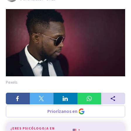
Pexels
Priorízanos en
¿ERES PSICÓLOGO/A EN
?