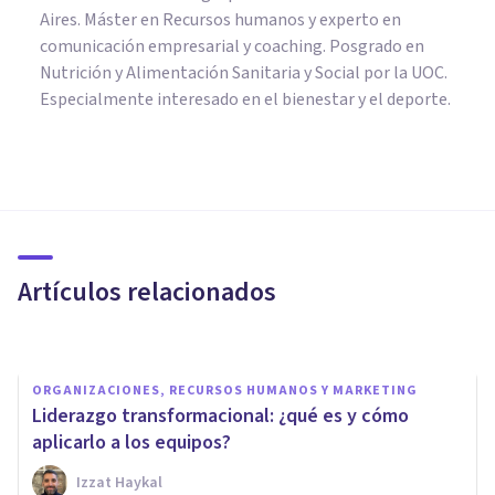
Aires. Máster en Recursos humanos y experto en
comunicación empresarial y coaching. Posgrado en
Nutrición y Alimentación Sanitaria y Social por la UOC.
Especialmente interesado en el bienestar y el deporte.
ORGANIZACIONES, RECURSOS HUMANOS Y MARKETING
​6 formas de motivar sin dinero
a tus empleados
Artículos relacionados
Juan Armando Corbin
ORGANIZACIONES, RECURSOS HUMANOS Y MARKETING
Liderazgo transformacional: ¿qué es y cómo
aplicarlo a los equipos?
Izzat Haykal