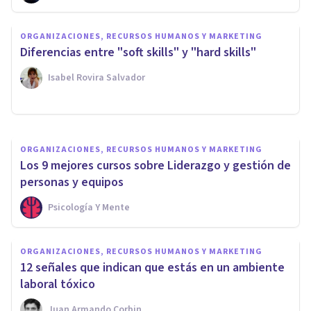
ORGANIZACIONES, RECURSOS HUMANOS Y MARKETING
ORGANIZACIONES, RECURSOS HUMANOS Y MARKETING
​Las 7 funciones y roles de los
Diferencias entre "soft skills" y "hard skills"
psicólogos de empresa
Isabel Rovira Salvador
Jonathan García-Allen
ORGANIZACIONES, RECURSOS HUMANOS Y MARKETING
Los 9 mejores cursos sobre Liderazgo y gestión de
personas y equipos
Psicología Y Mente
ORGANIZACIONES, RECURSOS HUMANOS Y MARKETING
​12 señales que indican que estás en un ambiente
laboral tóxico
Juan Armando Corbin