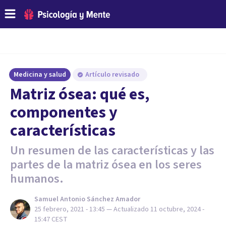
Medicina y salud
Artículo revisado
Matriz ósea: qué es,
componentes y
características
Un resumen de las características y las
partes de la matriz ósea en los seres
humanos.
Samuel Antonio Sánchez Amador
25 febrero, 2021 - 13:45
— Actualizado
11 octubre, 2024 -
15:47
CEST