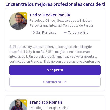
Encuentra los mejores profesionales cerca de ti
Carlos Hecker Padilla
Psicólogo Clínico | Sexoterapeuta I Master
Psicoterapia Integral | Terapeuta de Pareja
San Francisco
Terapia online
🙋🏻 ¡Hola!, soy Carlos Hecker, psicólogo clínico bilingüe
(español 🇪🇸 y francés 🇫🇷 ), magister en Psicoterapia
Integral de la Universidad de Salamanca, y sexoterapeuta
certificado en Francia. Trabajo con personas que sienten que
algo en su vida dejó de calzar: ansiedad que se desborda,
Ver perfil
tristeza que no se va, duelos que se alargan, relaciones que
repiten el mismo patrón o preguntas en torno a la sexualidad
y la identidad que necesitan un espacio seguro para ser
Contactar
habladas. Mi orientación teórica integra una mirada
Humanista-Relacional con Terapia Breve, donde el modo en
que te vinculas ocupa un lugar central: cómo te relacionas
contigo, con las demás personas y con tu entorno. Además
Francisco Román
de mi formación en psicoterapia, cuento con especialización
Psicólogo - Terapia Online