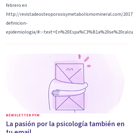
febrero en
http://revistadeosteoporosisymetabolismomineral.com/2017
definicion-
epidemiologia/#:~:text=En%20Espa%C3%B1a%20se%20calc
NEWSLETTER PYM
La pasión por la psicología también en
tu email