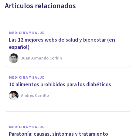
Artículos relacionados
Xavier Molina
MEDICINA Y SALUD
Las 12 mejores webs de salud y bienestar (en
español)
Juan Armando Corbin
MEDICINA Y SALUD
MEDICINA Y SALUD
Acondroplasia: síntomas,
10 alimentos prohibidos para los diabéticos
causas y tratamientos
Andrés Carrillo
Oscar Castillero Mimenza
MEDICINA Y SALUD
Paratonía: causas, síntomas y tratamiento