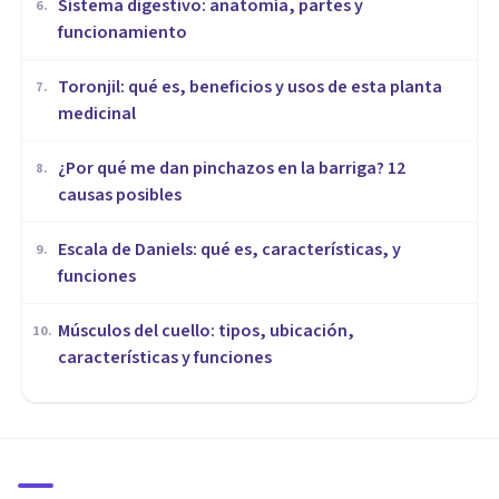
Sistema digestivo: anatomía, partes y
6
.
funcionamiento
Toronjil: qué es, beneficios y usos de esta planta
7
.
medicinal
¿Por qué me dan pinchazos en la barriga? 12
8
.
causas posibles
Escala de Daniels: qué es, características, y
9
.
funciones
Músculos del cuello: tipos, ubicación,
10
.
características y funciones
VIDA SALUDABLE
Las 7 mejores pastas de
dientes (estudio científico)