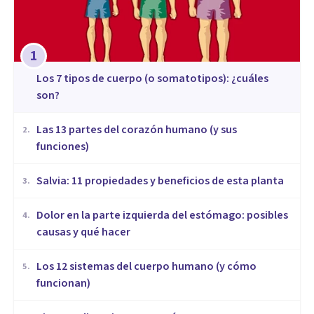
1
​Los 7 tipos de cuerpo (o somatotipos): ¿cuáles
son?
Las 13 partes del corazón humano (y sus
2
.
funciones)
Salvia: 11 propiedades y beneficios de esta planta
3
.
Dolor en la parte izquierda del estómago: posibles
4
.
causas y qué hacer
Los 12 sistemas del cuerpo humano (y cómo
5
.
funcionan)