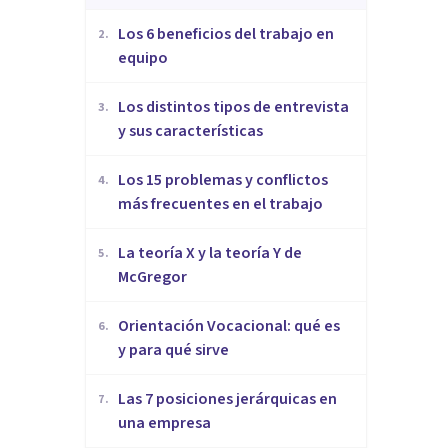
​Los 6 beneficios del trabajo en
2
.
equipo
​Los distintos tipos de entrevista
3
.
y sus características
​Los 15 problemas y conflictos
4
.
más frecuentes en el trabajo
La teoría X y la teoría Y de
5
.
McGregor
Orientación Vocacional: qué es
6
.
y para qué sirve
Las 7 posiciones jerárquicas en
7
.
una empresa