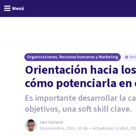
Menú
Organizaciones, Recursos humanos y Marketing
Art
Orientación hacia los
cómo potenciarla en 
Es importante desarrollar la c
objetivos, una soft skill clave.
Javi Soriano
16 noviembre, 2023 - 21:06
— Actualizado
13 abril, 20