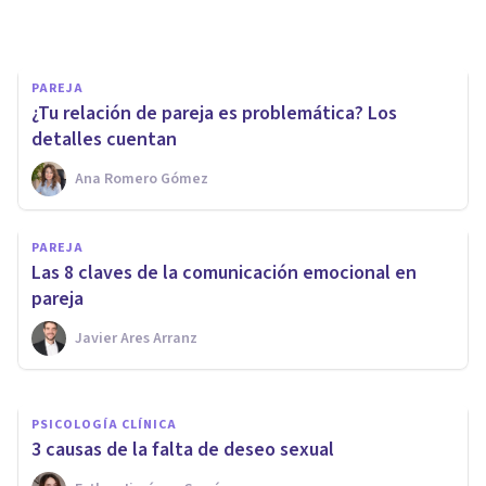
Juan Armando Corbin
PAREJA
¿Tu relación de pareja es problemática? Los
detalles cuentan
Ana Romero Gómez
PAREJA
PAREJA
¿Son más infieles los hombres
Las 8 claves de la comunicación emocional en
o las mujeres?
pareja
Javier Ares Arranz
Xavier Molina
PSICOLOGÍA CLÍNICA
3 causas de la falta de deseo sexual