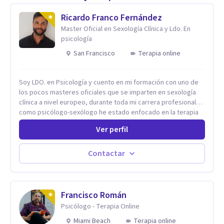
Ricardo Franco Fernández
Master Oficial en Sexología Clínica y Ldo. En
psicología
San Francisco
Terapia online
Soy LDO. en Psicología y cuento en mi formación con uno de
los pocos masteres oficiales que se imparten en sexología
clínica a nivel europeo, durante toda mi carrera profesional
como psicólogo-sexólogo he estado enfocado en la terapia
sexual desde una perspectiva multidisciplinar BIO-PSICO-
Ver perfil
SOCIAL ya que aunque las bases de mi trabajo son
psicológicas, si no se tienen en consideración otros factores
la terapia puede no funcionar al tener una visión demasiado
Contactar
simplista, excluyendo de antemano otros factores que
pueden influir. Mi intención es ayudar para conseguir una
mejora global de tu sexualidad, considerando cada caso
como algo particular e intentando adaptarme a tu situación
Francisco Román
personal concreta. En especial mi ámbito de trabajo es la
Psicólogo - Terapia Online
disfunción eréctil, la eyaculación precoz y la falta de deseo
Miami Beach
Terapia online
tanto en mujeres como en hombres. La sexualidad es de