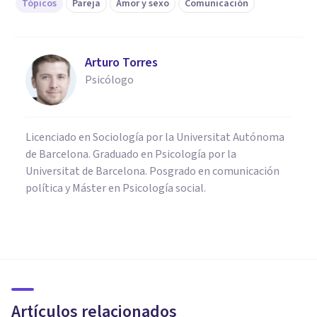
Tópicos
Pareja
Amor y sexo
Comunicación
Arturo Torres
Psicólogo
Licenciado en Sociología por la Universitat Autónoma
de Barcelona. Graduado en Psicología por la
Universitat de Barcelona. Posgrado en comunicación
política y Máster en Psicología social.
PAREJA
Qué hacer cuando tu novio o
novia te ignora (en 8 pasos)
Artículos relacionados