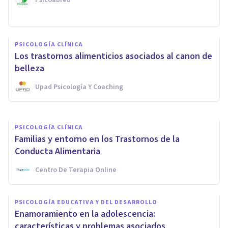
PSICOLOGÍA CLÍNICA
PSICOLOGÍA CLÍNICA
¿Qué puedo esperar de la
Los trastornos alimenticios asociados al canon de
psicoterapia online?
belleza
Upad Psicología Y Coaching
Guillermo Orozco
PSICOLOGÍA CLÍNICA
Familias y entorno en los Trastornos de la
Conducta Alimentaria
Centro De Terapia Online
PSICOLOGÍA EDUCATIVA Y DEL DESARROLLO
Enamoramiento en la adolescencia:
características y problemas asociados