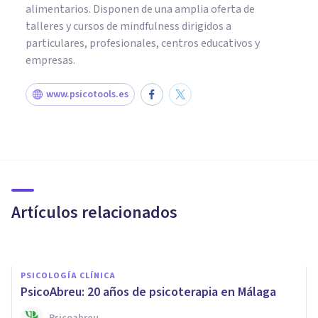
alimentarios. Disponen de una amplia oferta de
talleres y cursos de mindfulness dirigidos a
particulares, profesionales, centros educativos y
empresas.
www.psicotools.es
PSICOLOGÍA CLÍNICA
Hipnoterapia: en qué consiste
y cuáles son sus beneficios
Artículos relacionados
Psicología Y Mente
PSICOLOGÍA CLÍNICA
PsicoAbreu: 20 años de psicoterapia en Málaga
Psicoabreu