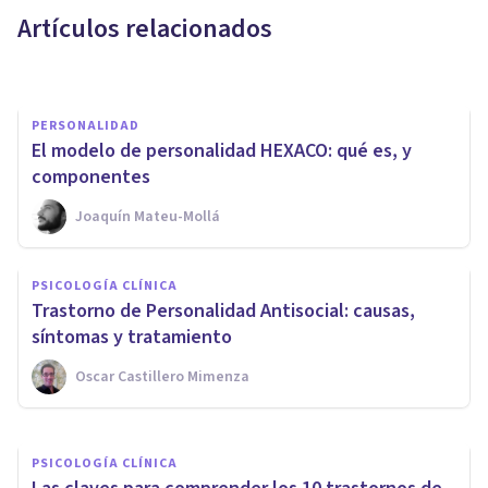
la personalidad
Artículos relacionados
Oscar Castillero Mimenza
PERSONALIDAD
El modelo de personalidad HEXACO: qué es, y
componentes
Joaquín Mateu-Mollá
PSICOLOGÍA CLÍNICA
PSICOLOGÍA CLÍNICA
Terapia de valoración
Trastorno de Personalidad Antisocial: causas,
cognitiva de Wessler
síntomas y tratamiento
Oscar Castillero Mimenza
Laura Ruiz Mitjana
PSICOLOGÍA CLÍNICA