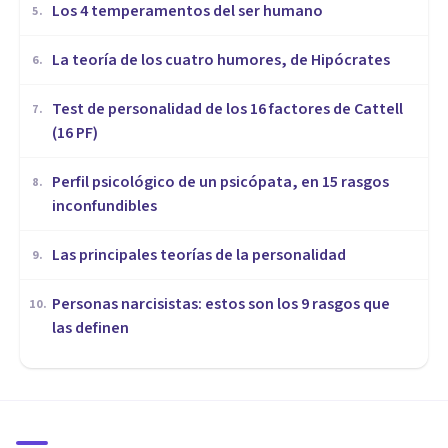
Los 4 temperamentos del ser humano
5
.
​La teoría de los cuatro humores, de Hipócrates
6
.
Test de personalidad de los 16 factores de Cattell
7
.
(16 PF)
Perfil psicológico de un psicópata, en 15 rasgos
8
.
inconfundibles
Las principales teorías de la personalidad
9
.
Personas narcisistas: estos son los 9 rasgos que
10
.
las definen
PSICOLOGÍA EDUCATIVA Y DEL DESARROLLO
Las 5 etapas del desarrollo de