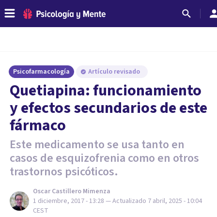
Psicofarmacología
Artículo revisado
Quetiapina: funcionamiento
y efectos secundarios de este
fármaco
Este medicamento se usa tanto en
casos de esquizofrenia como en otros
trastornos psicóticos.
Oscar Castillero Mimenza
1 diciembre, 2017 - 13:28
— Actualizado
7 abril, 2025 - 10:04
CEST