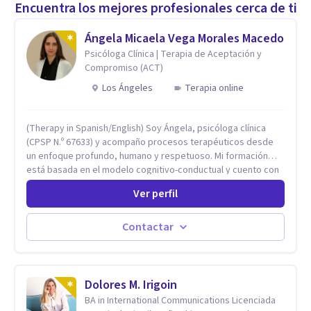
Encuentra los mejores profesionales cerca de ti
Ángela Micaela Vega Morales Macedo
Psicóloga Clínica | Terapia de Aceptación y
Compromiso (ACT)
Los Ángeles
Terapia online
(Therapy in Spanish/English) Soy Ángela, psicóloga clínica
(CPSP N.º 67633) y acompaño procesos terapéuticos desde
un enfoque profundo, humano y respetuoso. Mi formación
está basada en el modelo cognitivo-conductual y cuento con
especialización en Terapia de Aceptación y Compromiso
Ver perfil
(ACT), formada en Fundación Foro, Argentina. Estos estudios,
junto con mi desarrollo profesional, me han permitido
construir una base sólida desde la cual acompaño cada
Contactar
proceso con sensibilidad, criterio clínico y una mirada
integradora centrada en la persona. Mi enfoque se basa en la
Terapia de Aceptación y Compromiso (ACT), desde donde no
busco eliminar el malestar, sino transformar la relación que
Dolores M. Irigoin
tienes con lo que sientes y piensas. Acompaño a que puedas
BA in International Communications Licenciada
sostener tu experiencia interna con mayor flexibilidad, sin