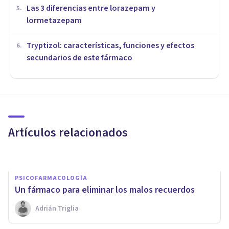
Las 3 diferencias entre lorazepam y
5
.
lormetazepam
Tryptizol: características, funciones y efectos
6
.
secundarios de este fármaco
PSICOFARMACOLOGÍA
Donepezilo: usos,
características y efectos de
este fármaco
Artículos relacionados
Isabel Rovira Salvador
PSICOFARMACOLOGÍA
​Un fármaco para eliminar los malos recuerdos
PSICOFARMACOLOGÍA
Adrián Triglia
Nefazodona: usos y efectos