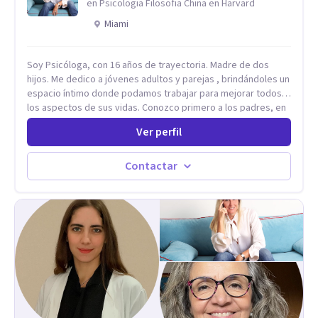
en Psicologia Filosofia China en Harvard
tener que luchar constantemente contigo. Integro también
Miami
herramientas como mindfulness, escritura terapéutica y
recursos creativos, que permiten acceder a niveles más
profundos de la experiencia, más allá de lo únicamente
Soy Psicóloga, con 16 años de trayectoria. Madre de dos
racional.
hijos. Me dedico a jóvenes adultos y parejas , brindándoles un
espacio íntimo donde podamos trabajar para mejorar todos
los aspectos de sus vidas. Conozco primero a los padres, en
el caso de niños u adolescentes, para luego seguir la terapia
Ver perfil
con sus hijos, apuntalándolos en su futuro personal,
universitario y profesional, siempre conteniendo
paralelamente a los padres y brindándoles un espacio de
Contactar
seguridad. Hago terapia de pareja y adultos con método
integrativo. Más información en: intherapy.today