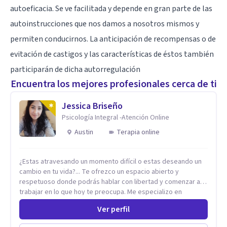
autoeficacia
. Se ve facilitada y depende en gran parte de las
autoinstrucciones que nos damos a nosotros mismos y
permiten conducirnos. La anticipación de recompensas o de
evitación de castigos y las características de éstos también
participarán de dicha autorregulación
Encuentra los mejores profesionales cerca de ti
Jessica Briseño
Psicología Integral -Atención Online
Austin
Terapia online
¿Estas atravesando un momento difícil o estas deseando un
cambio en tu vida?... Te ofrezco un espacio abierto y
respetuoso donde podrás hablar con libertad y comenzar a
trabajar en lo que hoy te preocupa. Me especializo en
Trastornos de Ansiedad y a lo largo de mi experiencia
Ver perfil
profesional he acompañado a muchas Familias y Parejas con
distintas problemáticas como el manejo del estrés,