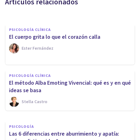
Artículos relacionados
Bertrand Regader
PSICOLOGÍA CLÍNICA
El cuerpo grita lo que el corazón calla
Ester Fernández
PSICOLOGÍA CLÍNICA
PSICOLOGÍA CLÍNICA
Malestar emocional: posibles
El método Alba Emoting Vivencial: qué es y en qué
causas, y cómo superarlo
ideas se basa
Stella Castro
Joaquín Mateu-Mollá
PSICOLOGÍA
Las 6 diferencias entre aburrimiento y apatía: