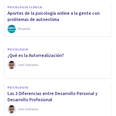
PSICOLOGÍA CLÍNICA
PSICOLOGÍA CLÍNICA
La Terapia Centrada en el
Aportes de la psicología online a la gente con
Cliente de Carl Rogers
problemas de autoestima
Psonríe
Arturo Torres
PSICOLOGÍA
¿Qué es la Autorrealización?
Javi Soriano
PSICOLOGÍA
Las 3 Diferencias entre Desarrollo Personal y
Desarrollo Profesional
Javi Soriano