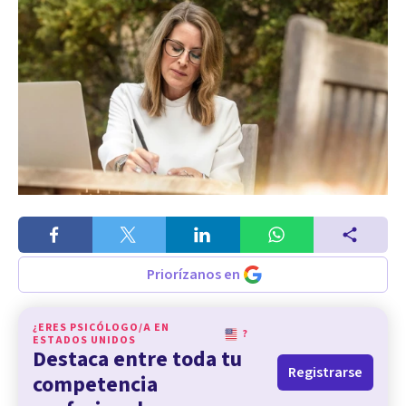
Priorízanos en
¿ERES PSICÓLOGO/A EN
?
ESTADOS UNIDOS
Destaca entre toda tu
Registrarse
competencia