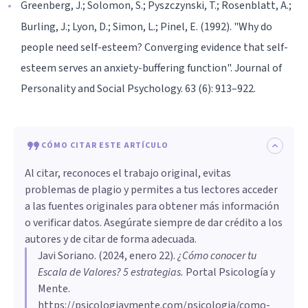
Greenberg, J.; Solomon, S.; Pyszczynski, T.; Rosenblatt, A.;
Burling, J.; Lyon, D.; Simon, L.; Pinel, E. (1992). "Why do
people need self-esteem? Converging evidence that self-
esteem serves an anxiety-buffering function". Journal of
Personality and Social Psychology. 63 (6): 913–922.
CÓMO CITAR ESTE ARTÍCULO
Al citar, reconoces el trabajo original, evitas
problemas de plagio y permites a tus lectores acceder
a las fuentes originales para obtener más información
o verificar datos. Asegúrate siempre de dar crédito a los
autores y de citar de forma adecuada.
Javi Soriano
. (
2024, enero 22
).
¿Cómo conocer tu
Escala de Valores? 5 estrategias
.
Portal Psicología y
Mente.
https://psicologiaymente.com/psicologia/como-