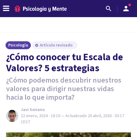
Psicología
Artículo revisado
¿Cómo conocer tu Escala de
Valores? 5 estrategias
¿Cómo podemos descubrir nuestros
valores para dirigir nuestras vidas
hacia lo que importa?
Javi Soriano
22 enero, 2024 - 18:10
— Actualizado
20 abril, 2026 - 03:17
CEST