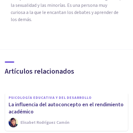
la sexualidad y las minorías. Es una persona muy
curiosa a la que le encantan los debates y aprender de
los demás.
PSICOLOGÍA
Las 7 claves para mejorar tu
autoconocimiento
Artículos relacionados
Rubén Camacho
PSICOLOGÍA EDUCATIVA Y DEL DESARROLLO
La influencia del autoconcepto en el rendimiento
académico
Elisabet Rodríguez Camón