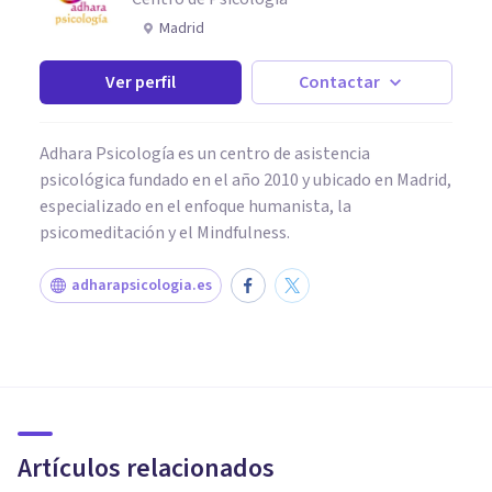
Madrid
Ver perfil
Contactar
Adhara Psicología es un centro de asistencia
psicológica fundado en el año 2010 y ubicado en Madrid,
especializado en el enfoque humanista, la
psicomeditación y el Mindfulness.
adharapsicologia.es
ENTREVISTAS
Entrevista a Laura Palomares:
el duelo visto por una
psicóloga
Artículos relacionados
Psicología Y Mente