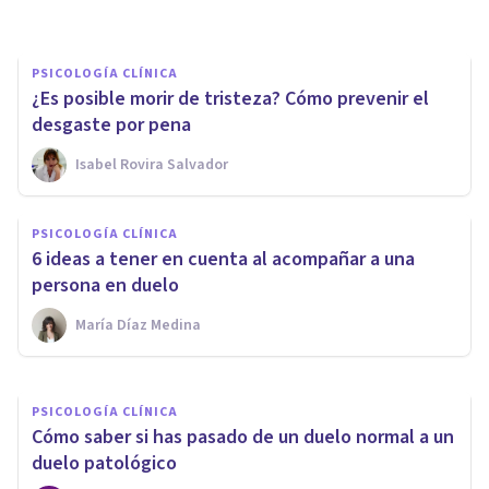
PSICOLOGÍA CLÍNICA
¿Es posible morir de tristeza? Cómo prevenir el
desgaste por pena
Isabel Rovira Salvador
PSICOLOGÍA CLÍNICA
PSICOLOGÍA CLÍNICA
5 consejos para superar el
6 ideas a tener en cuenta al acompañar a una
duelo por muerte perinatal
persona en duelo
María Díaz Medina
Ester Fernández
PSICOLOGÍA CLÍNICA
Cómo saber si has pasado de un duelo normal a un
duelo patológico