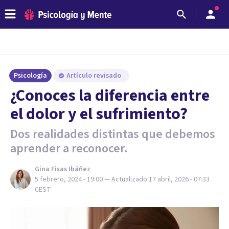
Psicología
Artículo revisado
¿Conoces la diferencia entre
el dolor y el sufrimiento?
Dos realidades distintas que debemos
aprender a reconocer.
Gina Fisas Ibáñez
5 febrero, 2024 - 19:00
— Actualizado
17 abril, 2026 - 07:33
CEST