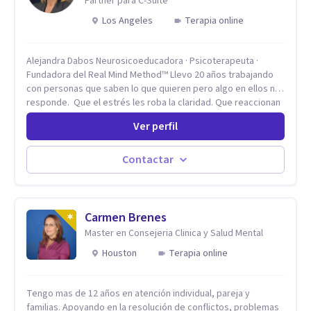
Partner para C-Suite
Los Angeles
Terapia online
Alejandra Dabos Neurosicoeducadora · Psicoterapeuta ·
Fundadora del Real Mind Method™ Llevo 20 años trabajando
con personas que saben lo que quieren pero algo en ellos no
responde. Que el estrés les roba la claridad. Que reaccionan
antes de pensar y después se arrepienten. Que las
Ver perfil
relaciones importantes se desgastan sin poder detenerlo. Mi
enfoque combina la neurociencia del comportamiento con la
psicoterapia de profundidad. No trabajo sobre los síntomas.
Contactar
Trabajo sobre el sistema nervioso — el mecanismo que
produce esos patrones — para que dejen de gobernar tu
vida. El resultado no es sentirse "mejor" por un rato. Es que el
patrón cambie.
Carmen Brenes
Master en Consejeria Clinica y Salud Mental
Houston
Terapia online
Tengo mas de 12 años en atención individual, pareja y
familias. Apoyando en la resolución de conflictos, problemas