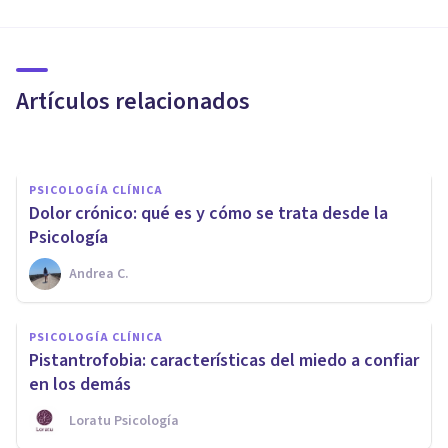
Las 5 diferencias entre dolor
nociceptivo y dolor
neuropático
Artículos relacionados
Grecia Guzmán Martínez
PSICOLOGÍA CLÍNICA
​Dolor crónico: qué es y cómo se trata desde la
Psicología
Andrea C.
PSICOLOGÍA CLÍNICA
¿Qué terapias psicológicas
PSICOLOGÍA CLÍNICA
pueden ayudar a los pacientes
Pistantrofobia: características del miedo a confiar
de dolor crónico?
en los demás
Loratu Psicología
Psicoabreu