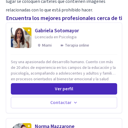
lugar se coloquen carteles que contienen imágenes
relacionadas con lo que está prohibido hacer.
Encuentra los mejores profesionales cerca de ti
Gabriela Sotomayor
Licenciada en Psicologia
Miami
Terapia online
Soy una apasionada del desarrollo humano. Cuento con más
de 20 años de experiencia en los campos de la educación y la
psicología, acompañando a adolescentes y adultos y familias
en procesos orientados al bienestar emocional y la salud
mental. Mi visión es contribuir, a través de mi trabajo, a que
Ver perfil
las personas accedan a una vida más digna, plena y con
sentido. Considero que esto es posible cuando
desarrollamos una mayor conciencia de nuestro mundo
Contactar
interior y de la manera en que nuestras experiencias influyen
en nuestra forma de sentir, pensar y relacionarnos. Mi misión
es ofrecer un espacio de acompañamiento en salud mental
basado en la comprensión, la compasión y el respeto por el
Norma Mazzarone