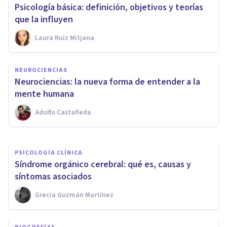
Psicología básica: definición, objetivos y teorías
que la influyen
Laura Ruiz Mitjana
COGNICIÓN E INTELIGENCIA
5 diferencias entre la memoria
NEUROCIENCIAS
a corto plazo y la memoria de
Neurociencias: la nueva forma de entender a la
trabajo
mente humana
Adolfo Castañeda
Laura Ruiz Mitjana
PSICOLOGÍA CLÍNICA
Síndrome orgánico cerebral: qué es, causas y
síntomas asociados
Grecia Guzmán Martínez