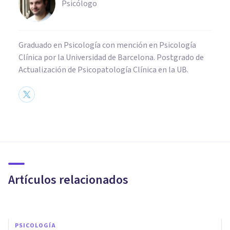
Psicólogo
Graduado en Psicología con mención en Psicología
Clínica por la Universidad de Barcelona. Postgrado de
Actualización de Psicopatología Clínica en la UB.
PSICOLOGÍA
​¿Podemos fiarnos del
testimonio de los testigos y las
víctimas de un delito?
Artículos relacionados
Beatriz Abad Antón
PSICOLOGÍA