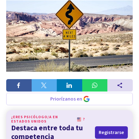
Priorízanos en
¿ERES PSICÓLOGO/A EN
?
ESTADOS UNIDOS
Destaca entre toda tu
Registrarse
competencia