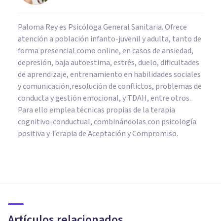
Paloma Rey es Psicóloga General Sanitaria. Ofrece
atención a población infanto-juvenil y adulta, tanto de
forma presencial como online, en casos de ansiedad,
depresión, baja autoestima, estrés, duelo, dificultades
de aprendizaje, entrenamiento en habilidades sociales
y comunicación,resolución de conflictos, problemas de
conducta y gestión emocional, y TDAH, entre otros.
Para ello emplea técnicas propias de la terapia
cognitivo-conductual, combinándolas con psicología
positiva y Terapia de Aceptación y Compromiso.
PSICOLOGÍA
Emociones neutras: qué son,
para qué sirven y cómo nos
afectan
Artículos relacionados