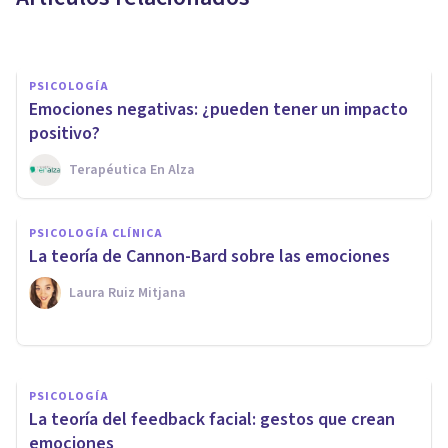
Mario Arrimada
PSICOLOGÍA
Emociones negativas: ¿pueden tener un impacto
positivo?
Terapéutica En Alza
PSICOLOGÍA
Efecto de Mera Exposición: qué
PSICOLOGÍA CLÍNICA
es y cómo se expresa en
La teoría de Cannon-Bard sobre las emociones
psicología
Laura Ruiz Mitjana
Laura Ruiz Mitjana
PSICOLOGÍA
La teoría del feedback facial: gestos que crean
emociones