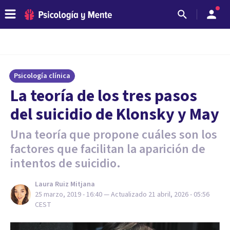
Psicología clínica
La teoría de los tres pasos
del suicidio de Klonsky y May
Una teoría que propone cuáles son los
factores que facilitan la aparición de
intentos de suicidio.
Laura Ruiz Mitjana
25 marzo, 2019 - 16:40
— Actualizado
21 abril, 2026 - 05:56
CEST