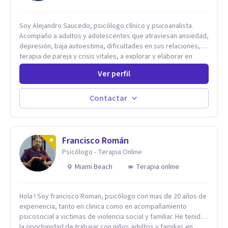
Soy Alejandro Saucedo, psicólogo clínico y psicoanalista.
Acompaño a adultos y adolescentes que atraviesan ansiedad,
depresión, baja autoestima, dificultades en sus relaciones,
terapia de pareja y crisis vitales, a explorar y elaborar en
profundidad los conflictos internos que generan malestar en
Ver perfil
su presente. A través del proceso psicoanalítico de
autoconocimiento y análisis, es posible acceder a las
historias personales, elaborar las experiencias del pasado y
Contactar
resignificarlas, liberando su influencia para construir un futuro
con mayor libertad y autenticidad. La terapia psicoanalítica
crea un espacio de verbalización libre y sin filtros. A través de
esta conversación abierta y del trabajo analítico conjunto, se
Francisco Román
exploran las vivencias que aún condicionan el presente, se les
Psicólogo - Terapia Online
otorga un nuevo sentido y se transforma su impacto
Miami Beach
Terapia online
emocional. De esta forma, los pacientes logran mayor
claridad sobre sí mismos, reducen significativamente su
sufrimiento y alcanzan cambios profundos y duraderos en su
Hola ! Soy francisco Roman, psicólogo con mas de 20 años de
vida y relaciones personales.
experiencia, tanto en clinica como en acompañamiento
psicosocial a victimas de violencia social y familiar. He tenido
la oportunidad de trabajar con niños adultos y familias en