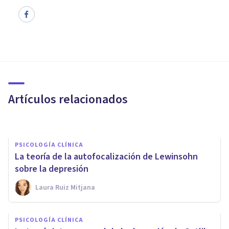
PSICOLOGÍA CLÍNICA
La teoría de los estilos de
respuesta: así explica la
depresión
Artículos relacionados
Laura Ruiz Mitjana
PSICOLOGÍA CLÍNICA
La teoría de la autofocalización de Lewinsohn
sobre la depresión
Laura Ruiz Mitjana
PSICOLOGÍA CLÍNICA
Terapia metacognitiva:
PSICOLOGÍA CLÍNICA
características y efectos