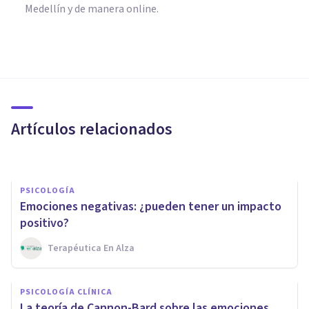
Medellín y de manera online.
PSICOLOGÍA
Emociones neutras: qué son,
para qué sirven y cómo nos
afectan
Artículos relacionados
Mario Arrimada
PSICOLOGÍA
Emociones negativas: ¿pueden tener un impacto
positivo?
Terapéutica En Alza
PSICOLOGÍA
Efecto de Mera Exposición: qué
PSICOLOGÍA CLÍNICA
es y cómo se expresa en
La teoría de Cannon-Bard sobre las emociones