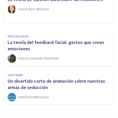
psicología
Laura Ruiz Mitjana
Laura Ruiz Mitjana
PSICOLOGÍA
La teoría del feedback facial: gestos que crean
emociones
Grecia Guzmán Martínez
CULTURA
Un divertido corto de animación sobre nuestras
armas de seducción
Instituto Mensalus