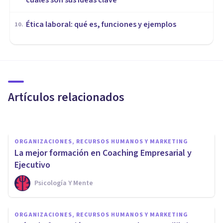
cuáles son sus ideas clave
Ética laboral: qué es, funciones y ejemplos
10
.
ORGANIZACIONES, RECURSOS HUMANOS Y MARKETING
Análisis del puesto de trabajo:
qué es, para qué sirve, y fases
del proceso
Artículos relacionados
Nahum Montagud Rubio
ORGANIZACIONES, RECURSOS HUMANOS Y MARKETING
La mejor formación en Coaching Empresarial y
Ejecutivo
Psicología Y Mente
ORGANIZACIONES, RECURSOS HUMANOS Y MARKETING
ORGANIZACIONES, RECURSOS HUMANOS Y MARKETING
Los 11 mejores Másters en