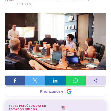
10:38
CEST
Priorízanos en
¿ERES PSICÓLOGO/A EN
?
ESTADOS UNIDOS