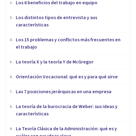
​Los 6 beneficios del trabajo en equipo
2
.
​Los distintos tipos de entrevista y sus
3
.
características
​Los 15 problemas y conflictos más frecuentes en
4
.
el trabajo
La teoría X y la teoría Y de McGregor
5
.
Orientación Vocacional: qué es y para qué sirve
6
.
Las 7 posiciones jerárquicas en una empresa
7
.
La teoría de la burocracia de Weber: sus ideas y
8
.
características
La Teoría Clásica de la Administración: qué es y
9
.