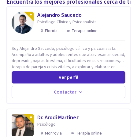
Encuentra los mejores profesionales cerca de ti
Alejandro Saucedo
Psicólogo Clínico y Psicoanalista
Florida
Terapia online
Soy Alejandro Saucedo, psicólogo clínico y psicoanalista.
Acompaño a adultos y adolescentes que atraviesan ansiedad,
depresión, baja autoestima, dificultades en sus relaciones,
terapia de pareja y crisis vitales, a explorar y elaborar en
profundidad los conflictos internos que generan malestar en
Ver perfil
su presente. A través del proceso psicoanalítico de
autoconocimiento y análisis, es posible acceder a las
historias personales, elaborar las experiencias del pasado y
Contactar
resignificarlas, liberando su influencia para construir un futuro
con mayor libertad y autenticidad. La terapia psicoanalítica
crea un espacio de verbalización libre y sin filtros. A través de
esta conversación abierta y del trabajo analítico conjunto, se
Dr. Arodi Martinez
exploran las vivencias que aún condicionan el presente, se les
Psicólogo
otorga un nuevo sentido y se transforma su impacto
Monrovia
Terapia online
emocional. De esta forma, los pacientes logran mayor