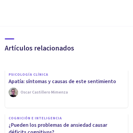
PSICOLOGÍA CLÍNICA
La importancia de lo que nos
decimos al gestionar el
malestar
Artículos relacionados
Elisabet Rodríguez Camón
PSICOLOGÍA CLÍNICA
Apatía: síntomas y causas de este sentimiento
Oscar Castillero Mimenza
PSICOLOGÍA CLÍNICA
Psicología del envejecimiento:
COGNICIÓN E INTELIGENCIA
qué es y cuáles son sus
¿Pueden los problemas de ansiedad causar
funciones
déficits cognitivos?