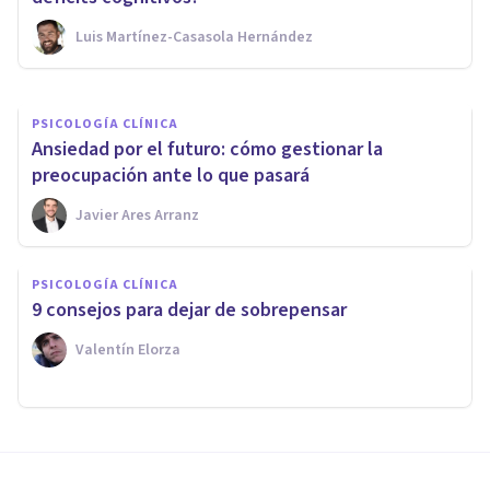
Luis Martínez-Casasola Hernández
Universidad Europea
PSICOLOGÍA CLÍNICA
Ansiedad por el futuro: cómo gestionar la
preocupación ante lo que pasará
Javier Ares Arranz
PSICOLOGÍA CLÍNICA
9 consejos para dejar de sobrepensar
Valentín Elorza