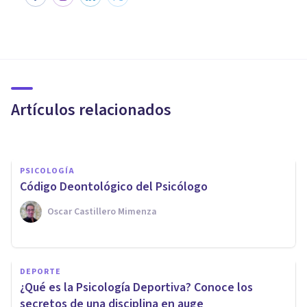
PSICOLOGÍA
​4 cosas de la vida moderna que
convierten a la psicología en
una profesión de futuro
Artículos relacionados
Juan Armando Corbin
PSICOLOGÍA
Código Deontológico del Psicólogo
Oscar Castillero Mimenza
PSICOLOGÍA
Decálogo del psicólogo:
DEPORTE
requisitos éticos y
¿Qué es la Psicología Deportiva? Conoce los
profesionales de nuestra
secretos de una disciplina en auge