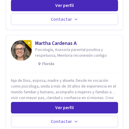
problemáticas como la desregulación emocional, tendencias
Ver perfil
perfeccionistas, liderazgo, problemas de sueño, depresión,
entre otras).
Contactar
Martha Cardenas A
Psicología, Asesoría parental positiva y
respetuosa, Mentoria reconexión contigo
Florida
hija de Dios, esposa, madre y abuela. Desde mi vocación
como psicóloga, unida a más de 30 años de experiencia en el
mundo familiar y humano, acompaño a mujeres y familias a
vivir con mayor paz, claridad y confianza en sí mismas. Creo
profundamente que la vida está hecha de etapas, y que cada
Ver perfil
ciclo —personal, emocional, espiritual y familiar— trae
oportunidades de crecimiento. Por eso utilizo una
combinación de psicología positiva, enfoque humanista,
Contactar
herramientas contemporáneas de bienestar mental y