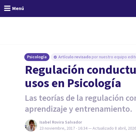
Menú
Psicología
Artículo revisado
por nuestro equipo edito
Regulación conductua
usos en Psicología
Las teorías de la regulación c
aprendizaje y entrenamiento.
Isabel Rovira Salvador
23 noviembre, 2017 - 16:34
— Actualizado
8 abril, 2026