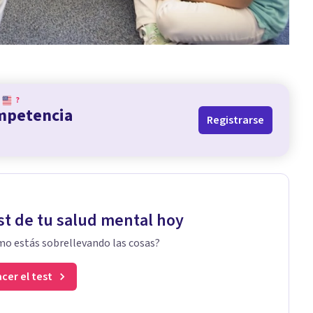
?
ompetencia
Registrarse
st de tu salud mental hoy
o estás sobrellevando las cosas?
cer el test