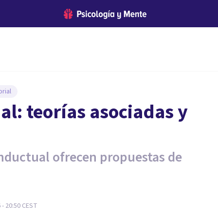
rial
l: teorías asociadas y
onductual ofrecen propuestas de
 - 20:50
CEST