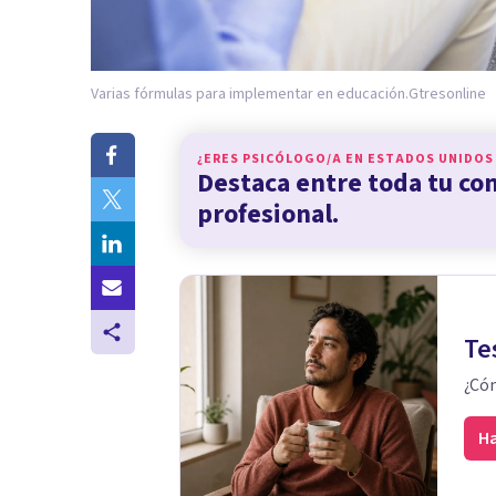
Varias fórmulas para implementar en educación.
Gtresonline
¿ERES PSICÓLOGO/A EN
ESTADOS UNIDOS
Destaca entre toda tu c
profesional.
Te
¿Cóm
Ha