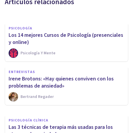
Artículos relacionados
Juan Armando Corbin
PSICOLOGÍA
Los 14 mejores Cursos de Psicología (presenciales
y online)
Psicología Y Mente
PSICOLOGÍA CLÍNICA
ENTREVISTAS
¿Cómo reconocer los síntomas
Irene Brotons: «Hay quienes conviven con los
de la agorafobia?
problemas de ansiedad»
Bertrand Regader
Arturo Torres
PSICOLOGÍA CLÍNICA
Las 3 técnicas de terapia más usadas para los