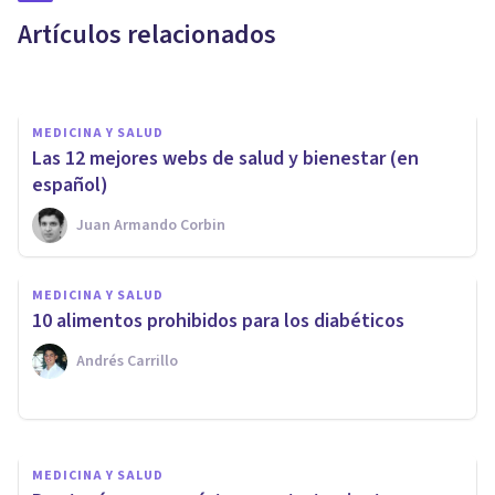
dientes (estudio científico)
Artículos relacionados
Xavier Molina
MEDICINA Y SALUD
Las 12 mejores webs de salud y bienestar (en
español)
Juan Armando Corbin
MEDICINA Y SALUD
MEDICINA Y SALUD
Acondroplasia: síntomas,
10 alimentos prohibidos para los diabéticos
causas y tratamientos
Andrés Carrillo
Oscar Castillero Mimenza
MEDICINA Y SALUD