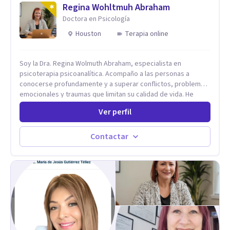
Regina Wohltmuh Abraham
Doctora en Psicología
Houston
Terapia online
Soy la Dra. Regina Wolmuth Abraham, especialista en
psicoterapia psicoanalítica. Acompaño a las personas a
conocerse profundamente y a superar conflictos, problemas
emocionales y traumas que limitan su calidad de vida. He
trabajado en reconocidas instituciones como el Hospital
Ver perfil
Psiquiátrico San Rafael, Instituto Psiquiátrico MENDAO, San
Bernardino, Hospital Psiquiátrico Infantil y el Centro de
Integración Juvenil. Además, tuve el privilegio de colaborar
Contactar
en comunidades como Olivar del Conde y Xochimilco, lo que
me permitió conocer diversas realidades y necesidades.