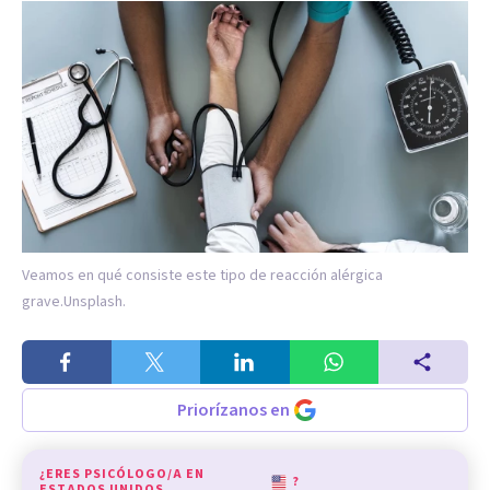
Veamos en qué consiste este tipo de reacción alérgica
grave.
Unsplash.
Priorízanos en
¿ERES PSICÓLOGO/A EN
?
ESTADOS UNIDOS