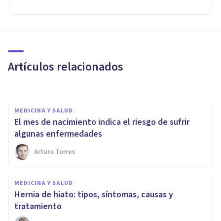
MEDICINA Y SALUD
Caquexia: síntomas, causas y
tratamiento
Artículos relacionados
Nahum Montagud Rubio
MEDICINA Y SALUD
El mes de nacimiento indica el riesgo de sufrir
algunas enfermedades
Arturo Torres
MEDICINA Y SALUD
MEDICINA Y SALUD
​Cáncer de colon: 8 síntomas de
Hernia de hiato: tipos, síntomas, causas y
alerta
tratamiento