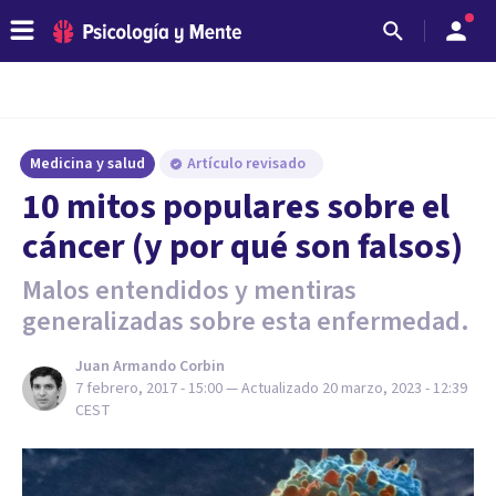
Medicina y salud
Artículo revisado
​10 mitos populares sobre el
cáncer (y por qué son falsos)
Malos entendidos y mentiras
generalizadas sobre esta enfermedad.
Juan Armando Corbin
7 febrero, 2017 - 15:00
— Actualizado
20 marzo, 2023 - 12:39
CEST