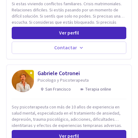
Si estas viviendo conflictos familiares. Crisis matrimoniales.
Relaciones dificiles. Si estás pasando por un momento de
difícil solución. Si sentís que solo no podes. Si precisas una
escucha. Si consideras que estás bloqueado. Si precisás
comprensión. Si no logras definir proyectos, objetivos,
Ver perfil
sueños, deseos. Si pensás que lo que te pasa no es tan
grave, pero podría ayudar. Si estás en adicciones y tu
intención es hacer algo con lo que te está pasando. No dudes
Contactar
en comunicarte a fin de comenzar a resolver la situación que
está generando esa angustia.
Gabriele Cotronei
Psicologo y Psicoterapeuta
San Francisco
Terapia online
Soy psicoterapeuta con más de 10 años de experiencia en
salud mental, especializada en el tratamiento de ansiedad,
depresión, trauma psicológico, adicciones, dificultades
identitarias y efectos de experiencias tempranas adversas.
Ofrezco un espacio terapéutico seguro, confidencial y
Ver perfil
profundamente humano, donde el dolor emocional puede