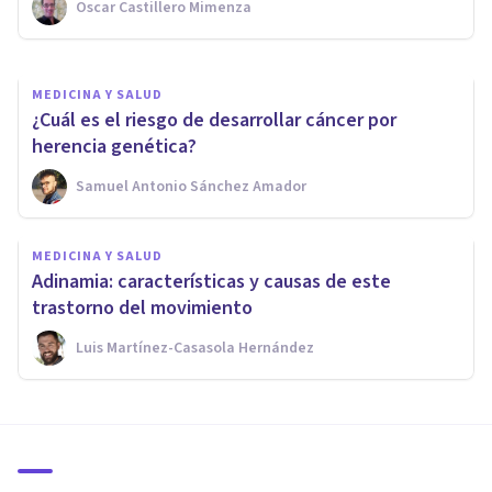
Oscar Castillero Mimenza
Juan Armando Corbin
MEDICINA Y SALUD
¿Cuál es el riesgo de desarrollar cáncer por
herencia genética?
Samuel Antonio Sánchez Amador
MEDICINA Y SALUD
Adinamia: características y causas de este
trastorno del movimiento
Luis Martínez-Casasola Hernández