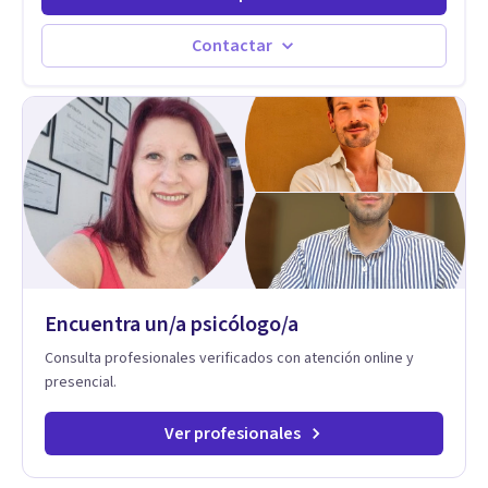
transformarse en autoconocimiento, regulación emocional y
bienestar. Trabajo desde un enfoque integrativo que combina
Contactar
psicoanálisis, terapia somática y de trauma, psicología
corporal, Mentalization Based Therapy (MBT), hipnoterapia y
respiración neurodinámica, integrando actualmente la
Psicología Analítica Junguiana. Mi abordaje también incorpora
perspectivas interculturales, ecopsicología y el trabajo
simbólico con el inconsciente, entendiendo que cada
proceso terapéutico es único y requiere una mirada
personalizada.
Encuentra un/a psicólogo/a
Consulta profesionales verificados con atención online y
presencial.
Ver profesionales