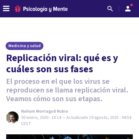
Medicina y salud
Replicación viral: qué es y
cuáles son sus fases
El proceso en el que los virus se
reproducen se llama replicación viral.
Veamos cómo son sus etapas.
Nahum Montagud Rubio
30 enero, 2020 - 18:14
— Actualizado
19 agosto, 2025 - 04:54
CEST