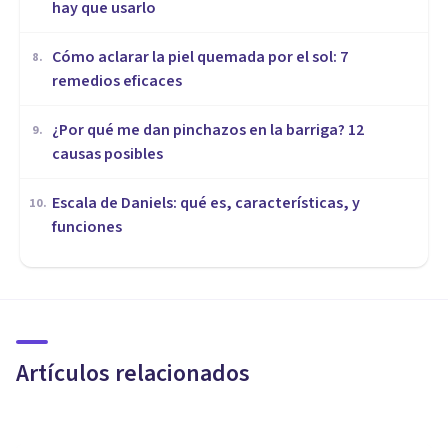
hay que usarlo
Cómo aclarar la piel quemada por el sol: 7
8
.
remedios eficaces
¿Por qué me dan pinchazos en la barriga? 12
9
.
causas posibles
Escala de Daniels: qué es, características, y
10
.
funciones
MEDICINA Y SALUD
Las 4 fases de la mitosis: así se
duplica la célula
Artículos relacionados
Miguel Zahonero Bermejo