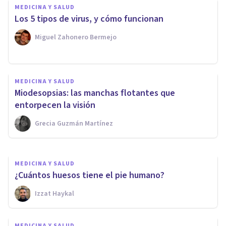
MEDICINA Y SALUD
Los 5 tipos de virus, y cómo funcionan
Miguel Zahonero Bermejo
MEDICINA Y SALUD
MEDICINA Y SALUD
¿Por qué no me baja la regla?
Miodesopsias: las manchas flotantes que
Los 15 motivos principales
entorpecen la visión
Grecia Guzmán Martínez
Oscar Castillero Mimenza
MEDICINA Y SALUD
¿Cuántos huesos tiene el pie humano?
Izzat Haykal
MEDICINA Y SALUD