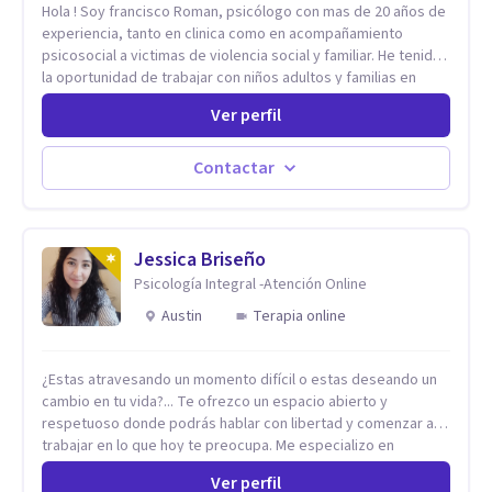
Hola ! Soy francisco Roman, psicólogo con mas de 20 años de
experiencia, tanto en clinica como en acompañamiento
psicosocial a victimas de violencia social y familiar. He tenido
la oportunidad de trabajar con niños adultos y familias en
todos los espacios y esto me ha dado un una variedad de
Ver perfil
aprendizajes que ahora pongo a tu disposicion. En la
actualidad puedo atenderte de manera presencial y/o virtual,
de lunes a sabado. el costo de cada sesión lo acordamos en
Contactar
el primer contacto
Jessica Briseño
Psicología Integral -Atención Online
Austin
Terapia online
¿Estas atravesando un momento difícil o estas deseando un
cambio en tu vida?... Te ofrezco un espacio abierto y
respetuoso donde podrás hablar con libertad y comenzar a
trabajar en lo que hoy te preocupa. Me especializo en
Trastornos de Ansiedad y a lo largo de mi experiencia
Ver perfil
profesional he acompañado a muchas Familias y Parejas con